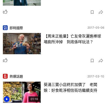
即時國際
2017-05-06
【周末正能量】亡友骨灰灑進棒球
場廁所沖掉 到底係咩玩法？
熱爆話題
2017-03-10
葵涌三寶小店終於加價了 老闆
娘：好食乾淨相信街坊繼續支持
01:19