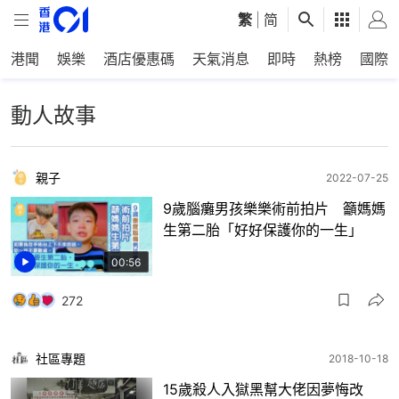
繁
|
简
港聞
娛樂
酒店優惠碼
天氣消息
即時
熱榜
國際
動人故事
親子
2022-07-25
9歲腦癱男孩樂樂術前拍片 籲媽媽
生第二胎「好好保護你的一生」
00:56
272
社區專題
2018-10-18
15歲殺人入獄黑幫大佬因夢悔改