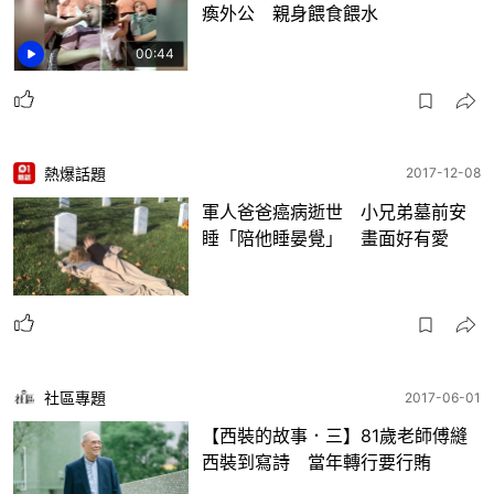
瘓外公 親身餵食餵水
00:44
熱爆話題
2017-12-08
軍人爸爸癌病逝世 小兄弟墓前安
睡「陪他睡晏覺」 畫面好有愛
社區專題
2017-06-01
【西裝的故事．三】81歲老師傅縫
西裝到寫詩 當年轉行要行賄