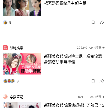
楊冪熱巴祝緒丹有起有落
8
即時娛樂
2022-01-24
精選 ★
新疆美女代斯遊迪士尼 玩激流濕
身遷怒助手無準備
8
穿搭筆記
2021-03-04
精選 ★
新疆美女代斯顏值超越迪麗熱巴？2