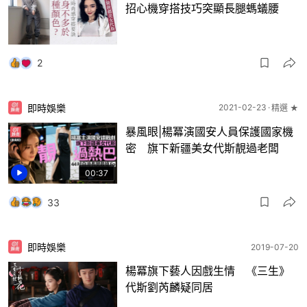
招心機穿搭技巧突顯長腿螞蟻腰
2
即時娛樂
2021-02-23
精選 ★
暴風眼|楊冪演國安人員保護國家機
密 旗下新疆美女代斯靚過老闆
00:37
33
即時娛樂
2019-07-20
楊冪旗下藝人因戲生情 《三生》
代斯劉芮麟疑同居