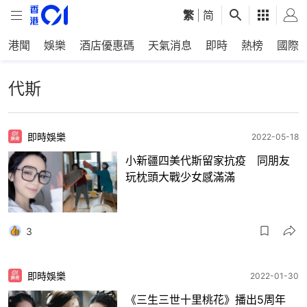
繁
|
简
港聞
娛樂
酒店優惠碼
天氣消息
即時
熱榜
國際
代斯
即時娛樂
2022-05-18
小新疆四美代斯留家抗疫 同朋友
玩枕頭大戰少女感滿滿
3
即時娛樂
2022-01-30
《三生三世十里桃花》播出5周年