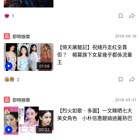
1
即時娛樂
2019-06-16
【倚天屠龍記】祝緒丹走紅全靠
佢？ 楊冪旗下女星幾乎都係流量
王
01:08
2
即時娛樂
2018-05-21
【烈火如歌．多圖】一文睇晒七大
美女角色 小朴信惠靚過迪麗熱巴
00:32