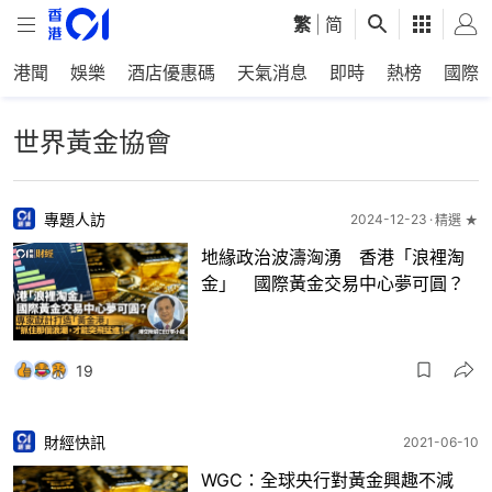
繁
|
简
港聞
娛樂
酒店優惠碼
天氣消息
即時
熱榜
國際
世界黃金協會
專題人訪
2024-12-23
精選 ★
地緣政治波濤洶湧 香港「浪裡淘
金」 國際黃金交易中心夢可圓？
19
財經快訊
2021-06-10
WGC：全球央行對黃金興趣不減