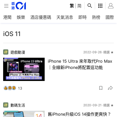
繁
|
简
港聞
娛樂
酒店優惠碼
天氣消息
即時
熱榜
國際
iOS 11
遊戲動漫
2022-09-26
精選 ★
iPhone 15 Ultra 來年取代Pro Max
｜全線新iPhone將配置這功能
13
數碼生活
2020-09-21
精選 ★
舊iPhone升級iOS 14操作更爽快？