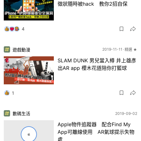
徵狀隨時被hack 教你2招自保
4
遊戲動漫
2019-11-11
精選 ★
SLAM DUNK 男兒當入樽 井上雄彥
出AR app 櫻木花道陪你打籃球
1
數碼生活
2019-09-02
Apple物件追蹤器 配合Find My
App可離線使用 AR氣球提示失物
處