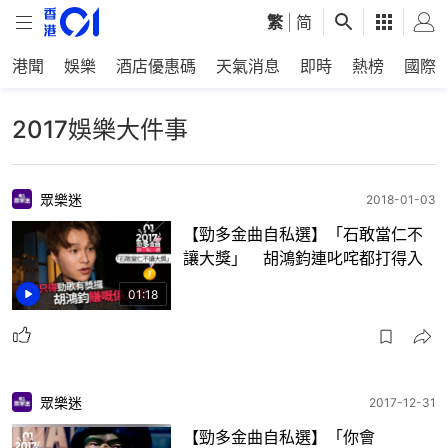
繁
|
简
港聞
娛樂
酒店優惠碼
天氣消息
即時
熱榜
國際
2017娛樂大件事
眾樂迷
2018-01-03
【勁多金曲自私選】「石敢當仁不
讓大獎」 胡鴻鈞連叱咤都打得入
01:18
眾樂迷
2017-12-31
【勁多金曲自私選】「你會