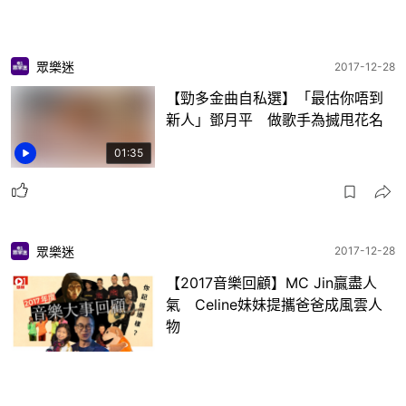
眾樂迷
2017-12-28
【勁多金曲自私選】「最估你唔到
新人」鄧月平 做歌手為搣甩花名
01:35
眾樂迷
2017-12-28
【2017音樂回顧】MC Jin贏盡人
氣 Celine妹妹提攜爸爸成風雲人
物