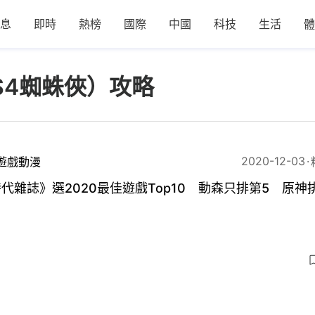
息
即時
熱榜
國際
中國
科技
生活
體
n（PS4蜘蛛俠）攻略
2020-12-03
遊戲動漫
代雜誌》選2020最佳遊戲Top10 動森只排第5 原神
？