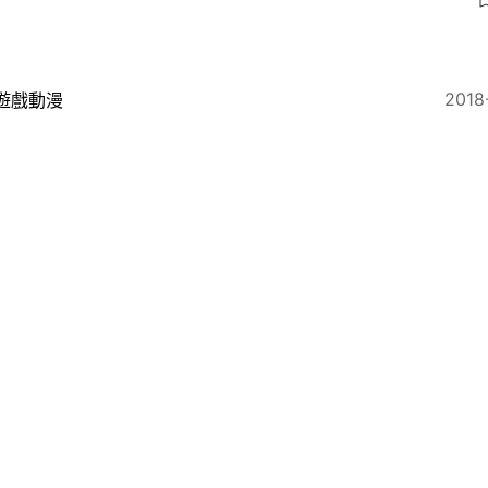
2018
遊戲動漫
S4 Spider-Man 攻略】 頭目攻略（三）Mr.Negative 
2018
遊戲動漫
arvel's Spider-Man》比《Batman: Arkham》更好