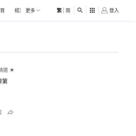
育
經濟
更多
01深圳
繁
觀點
|
简
健康
好食玩飛
登入
女
精選 ★
排第