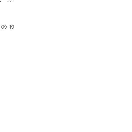
-09-19
負先生
-09-15
玩的4個理