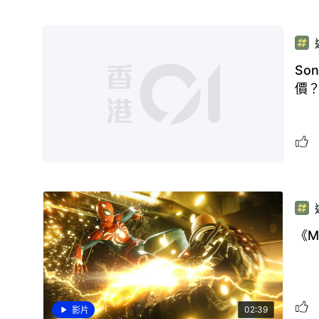
So
價
《M
02:39
影片