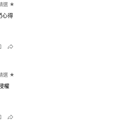
精選 ★
鬥心得
精選 ★
涉侵權