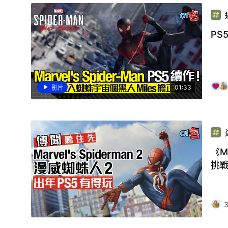
PS
01:33
影片
《M
挑