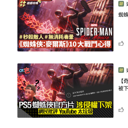
蜘
【奇
被