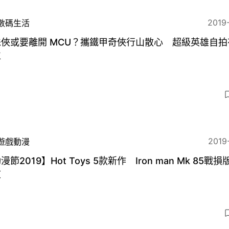
2019
數碼生活
俠或要離開 MCU？攜鐵甲奇俠行山散心 超級英雄自拍
位
2019
遊戲動漫
漫節2019】Hot Toys 5款新作 Iron man Mk 85戰
敬