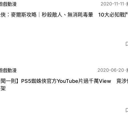
2020-11-11
遊戲動漫
蛛俠：麥爾斯攻略｜秒殺敵人、無消耗毒暈 10大必知戰
2020-06-20
遊戲動漫
聞一則】PS5蜘蛛俠官方YouTube片過千萬View 竟
下架