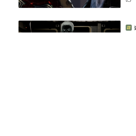
【P
《M
由