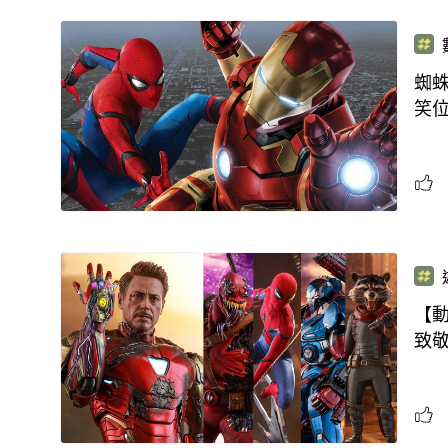
蜘蛛
笑
【動
致