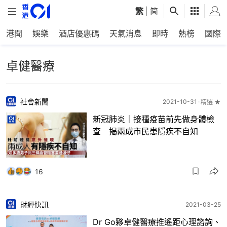
繁
|
简
港聞
娛樂
酒店優惠碼
天氣消息
即時
熱榜
國際
卓健醫療
社會新聞
2021-10-31
精選 ★
新冠肺炎｜接種疫苗前先做身體檢
查 揭兩成市民患隱疾不自知
16
財經快訊
2021-03-25
Dr Go夥卓健醫療推遙距心理諮詢、