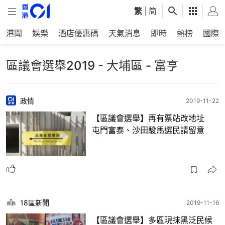
繁
|
简
港聞
娛樂
酒店優惠碼
天氣消息
即時
熱榜
國際
區議會選舉2019 - 大埔區 - 富亨
政情
2019-11-22
【區議會選舉】再有票站改地址
屯門富泰、沙田駿馬選民請留意
18區新聞
2019-11-16
【區議會選舉】多區現抹黑泛民候