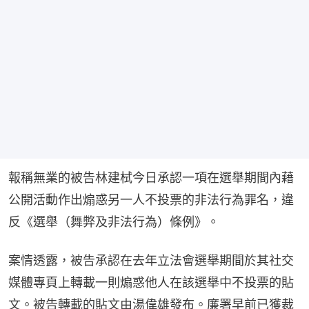
報稱無業的被告林建栻今日承認一項在選舉期間內藉
公開活動作出煽惑另一人不投票的非法行為罪名，違
反《選舉（舞弊及非法行為）條例》。
案情透露，被告承認在去年立法會選舉期間於其社交
媒體專頁上轉載一則煽惑他人在該選舉中不投票的貼
文。被告轉載的貼文由湯偉雄發布。廉署早前已獲裁