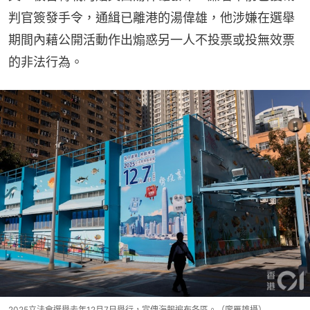
判官簽發手令，通緝已離港的湯偉雄，他涉嫌在選舉
期間內藉公開活動作出煽惑另一人不投票或投無效票
的非法行為。
2025立法會選舉去年12月7日舉行，宣傳海報遍布各區。（廖雁雄攝）