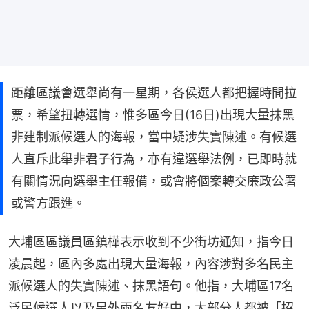
距離區議會選舉尚有一星期，各侯選人都把握時間拉
票，希望扭轉選情，惟多區今日(16日)出現大量抹黑
非建制派候選人的海報，當中疑涉失實陳述。有候選
人直斥此舉非君子行為，亦有違選舉法例，已即時就
有關情況向選舉主任報備，或會將個案轉交廉政公署
或警方跟進。
大埔區區議員區鎮樺表示收到不少街坊通知，指今日
凌晨起，區內多處出現大量海報，內容涉對多名民主
派候選人的失實陳述、抹黑語句。他指，大埔區17名
泛民候選人以及另外兩名友好中，大部分人都被「招