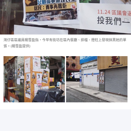
灣仔區區議員楊雪盈指，今早有街坊在區內餐廳、排檔、燈柱上發現抹黑她的單
張。(楊雪盈提供)