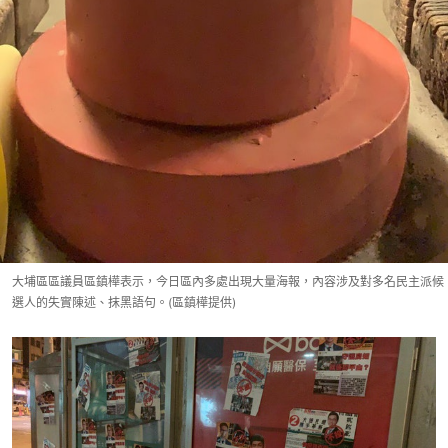
大埔區區議員區鎮樺表示，今日區內多處出現大量海報，內容涉及對多名民主派候
選人的失實陳述、抹黑語句。(區鎮樺提供)