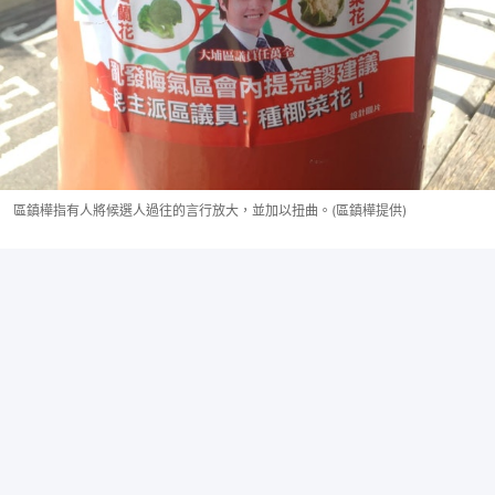
區鎮樺指有人將候選人過往的言行放大，並加以扭曲。(區鎮樺提供)