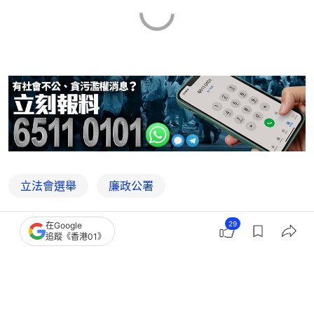
立法會選舉
廉政公署
29
在Google
追蹤《香港01》
2
1
0
0
0
港聞
社會新聞