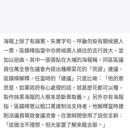
海報上除了有謾罵、失實字句、呼籲勿投有關候選人
一票，區鎮樺指當中亦將候選人過往的言行放大，並
加以扭曲。其中一張張貼在大埔的海報稱，同區區議
員任萬全曾在議會內提出種椰菜花的「荒謬」建議，
區鎮樺解釋，任當時的「建議」只是比喻：「他的意
思是，如果政府有心處理的話，就甚麼花都可以種，
製作抹黑海報的人根本是斷章取義。」另外亦有海報
指，區鎮樺曾以粗口罵建制派支持者，他解釋當時建
制派議員導致會議流會，在激辯間使用了該些言辭：
「這做法不理想，但大家要了解來龍去脈。」