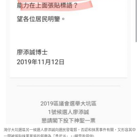
灣仔大坑選區另一候選人廖添誠向選民發電郵，否認和抹黑事件有關，又形容其中
一間被張貼抹黑單張的餐廳為「勇武派」。(楊雪盈提供)