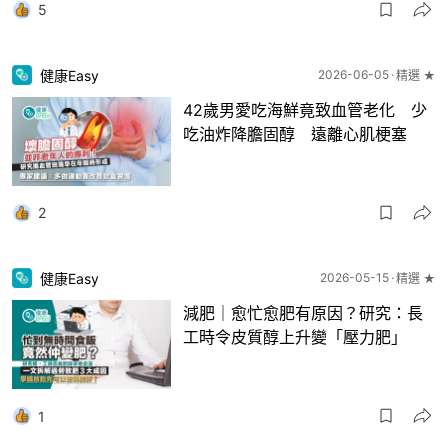
5
健康Easy
2026-06-05
精選 ★
42歲男愛吃海鮮竟致血管老化 少
吃油炸降膽固醇 遠離心肌梗塞
2
健康Easy
2026-05-15
精選 ★
減肥｜愈忙愈肥有原因？研究：長
工時令皮質醇上升變「壓力肥」
1