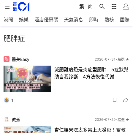
繁
|
简
港聞
娛樂
酒店優惠碼
天氣消息
即時
熱榜
國際
肥胖症
醫美Easy
2026-07-31
精選 ★
減肥難瘦恐是炎症型肥胖 5症狀幫
助自我診斷 4方法恢復代謝
1
教煮
2026-07-29
精選 ★
杏仁腰果吃太多易上火發炎！醫教