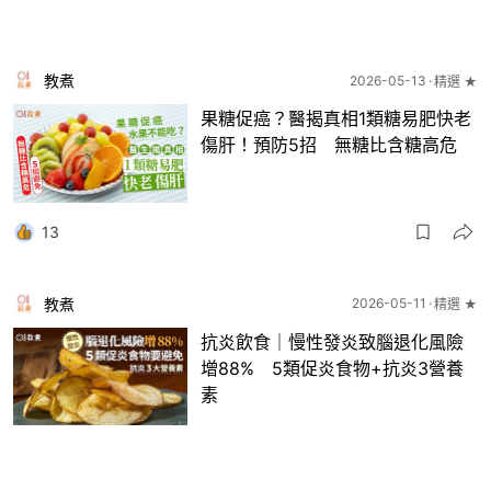
教煮
2026-05-13
精選 ★
果糖促癌？醫揭真相1類糖易肥快老
傷肝！預防5招 無糖比含糖高危
13
教煮
2026-05-11
精選 ★
抗炎飲食｜慢性發炎致腦退化風險
增88% 5類促炎食物+抗炎3營養
素
13