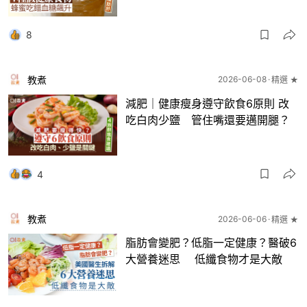
8
教煮
2026-06-08
精選 ★
減肥｜健康瘦身遵守飲食6原則 改
吃白肉少鹽 管住嘴還要邁開腿？
4
教煮
2026-06-06
精選 ★
脂肪會變肥？低脂一定健康？醫破6
大營養迷思 低纖食物才是大敵