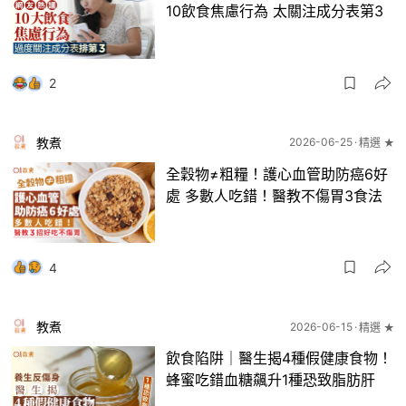
10飲食焦慮行為 太關注成分表第3
2
教煮
2026-06-25
精選 ★
全穀物≠粗糧！護心血管助防癌6好
處 多數人吃錯！醫教不傷胃3食法
4
教煮
2026-06-15
精選 ★
飲食陷阱｜醫生揭4種假健康食物！
蜂蜜吃錯血糖飆升1種恐致脂肪肝