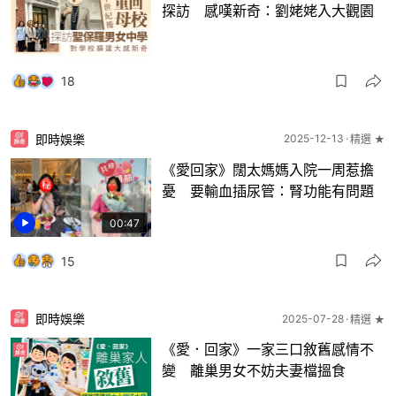
探訪 感嘆新奇：劉姥姥入大觀園
18
即時娛樂
2025-12-13
精選 ★
《愛回家》闊太媽媽入院一周惹擔
憂 要輸血插尿管：腎功能有問題
00:47
15
即時娛樂
2025-07-28
精選 ★
《愛．回家》一家三口敘舊感情不
變 離巢男女不妨夫妻檔搵食