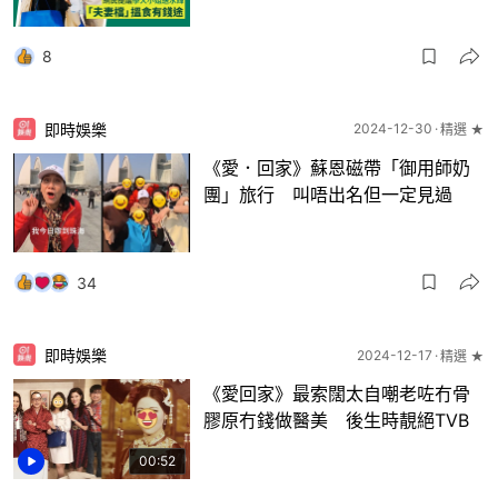
8
即時娛樂
2024-12-30
精選 ★
《愛．回家》蘇恩磁帶「御用師奶
團」旅行 叫唔出名但一定見過
34
即時娛樂
2024-12-17
精選 ★
《愛回家》最索闊太自嘲老咗冇骨
膠原冇錢做醫美 後生時靚絕TVB
00:52