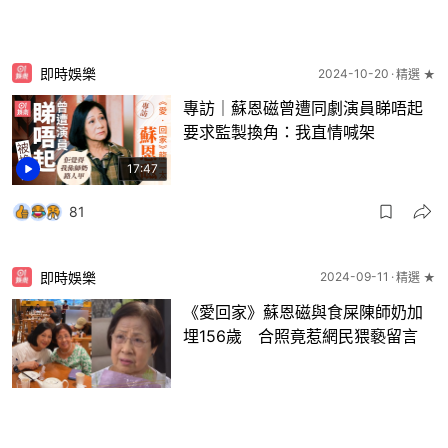
即時娛樂
2024-10-20
精選 ★
專訪｜蘇恩磁曾遭同劇演員睇唔起
要求監製換角：我直情喊架
17:47
81
即時娛樂
2024-09-11
精選 ★
《愛回家》蘇恩磁與食屎陳師奶加
埋156歲 合照竟惹網民猥褻留言
16