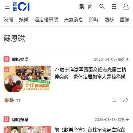
繁
|
简
港聞
娛樂
酒店優惠碼
天氣消息
即時
熱榜
國際
蘇恩磁
即時娛樂
2026-04-08
精選 ★
77歲于洋激罕露面為鍾志光慶生精
神奕奕 退休定居加拿大弄孫為樂
11
即時娛樂
2026-03-18
精選 ★
前《歡樂今宵》台柱罕現身盧宛茵