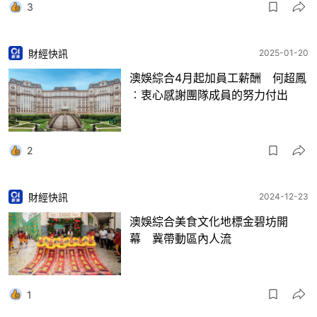
3
財經快訊
2025-01-20
澳娛綜合4月起加員工薪酬 何超鳳
︰衷心感謝團隊成員的努力付出
2
財經快訊
2024-12-23
澳娛綜合美食文化地標金碧坊開
幕 冀帶動區內人流
1