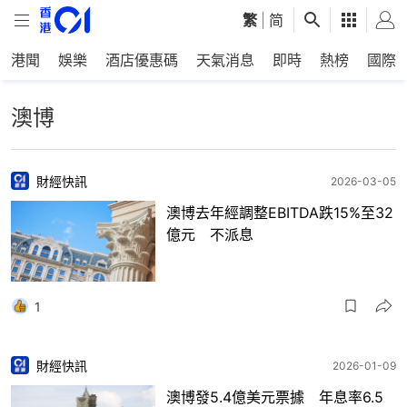
繁
|
简
港聞
娛樂
酒店優惠碼
天氣消息
即時
熱榜
國際
澳博
財經快訊
2026-03-05
澳博去年經調整EBITDA跌15%至32
億元 不派息
1
財經快訊
2026-01-09
澳博發5.4億美元票據 年息率6.5