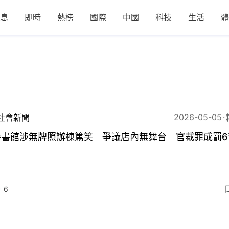
息
即時
熱榜
國際
中國
科技
生活
體
2026-05-05
社會新聞
拳書館涉無牌照辦棟篤笑 爭議店內無舞台 官裁罪成罰6
6