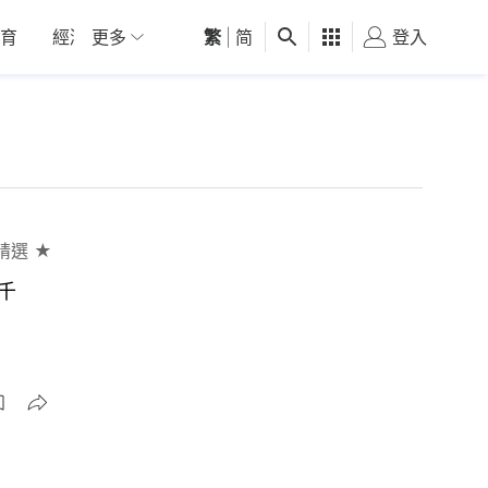
育
經濟
更多
01深圳
繁
觀點
|
简
健康
好食玩飛
登入
女
精選 ★
千