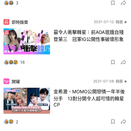
3
即時娛樂
2021-07-12
精選 ★
最令人衝擊韓星︱前AOA珉娥自殘
登第三 冠軍IG公開性事破壞形象
16
開罐
2021-07-08
精選 ★
金希澈、MOMO公開戀情一年半後
分手 13對分開令人超可惜的韓星
CP
2