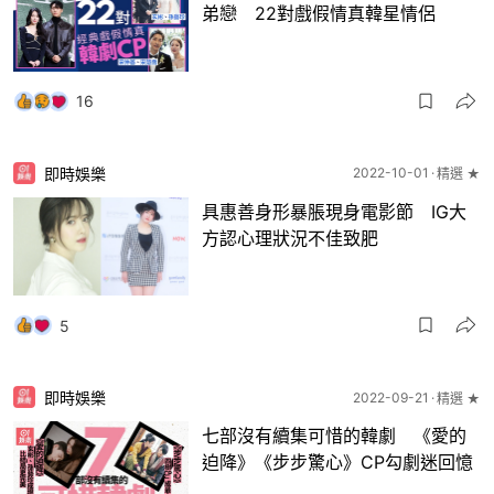
弟戀 22對戲假情真韓星情侶
16
即時娛樂
2022-10-01
精選 ★
具惠善身形暴脹現身電影節 IG大
方認心理狀況不佳致肥
5
即時娛樂
2022-09-21
精選 ★
七部沒有續集可惜的韓劇 《愛的
迫降》《步步驚心》CP勾劇迷回憶