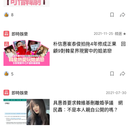
8
即時娛樂
2021-11-25
精選 ★
朴信惠崔泰俊拍拖4年修成正果 回
顧9對韓星界現實中的姐弟戀
5
即時娛樂
2021-07-30
具惠善要求韓維基刪離婚爭議 網
民轟︰不是本人親自公開的嗎？