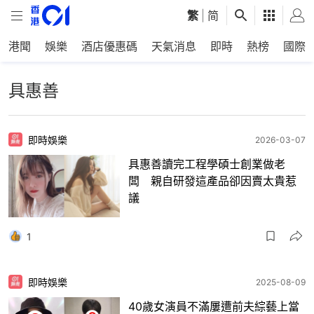
繁
|
简
港聞
娛樂
酒店優惠碼
天氣消息
即時
熱榜
國際
具惠善
即時娛樂
2026-03-07
具惠善讀完工程學碩士創業做老
闆 親自研發這產品卻因賣太貴惹
議
1
即時娛樂
2025-08-09
40歲女演員不滿屢遭前夫綜藝上當