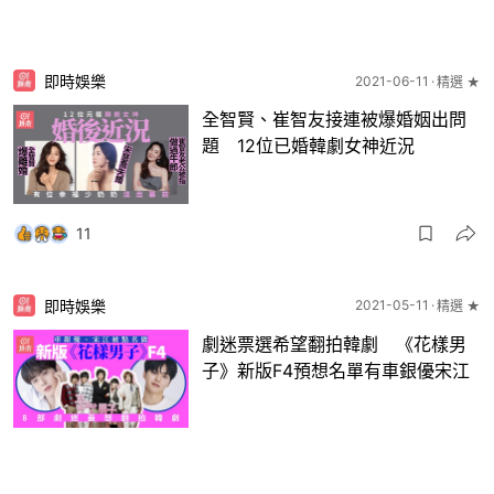
即時娛樂
2021-06-11
精選 ★
全智賢、崔智友接連被爆婚姻出問
題 12位已婚韓劇女神近況
11
即時娛樂
2021-05-11
精選 ★
劇迷票選希望翻拍韓劇 《花樣男
子》新版F4預想名單有車銀優宋江
4