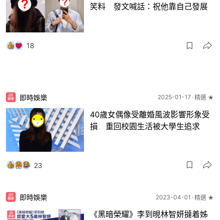
笑料 發文喊話：祝他靠自己發展
18
即時娛樂
2025-01-17
精選 ★
40歲女偶像受離婚風波影響形象受
損 重回校園生活被大學生追求
23
即時娛樂
2023-04-01
精選 ★
《黑暗榮耀》李到晛林智妍撻着姊