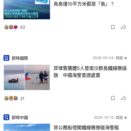
鳥島僅10平方米都是「島」？
62
即時國際
2026-05-03
精選 ★
菲律賓團體5人登南沙群島鐵線礁插
旗 中國海警查證處置
21
即時中國
2025-10-12
精選 ★
菲公務船侵闖鐵線礁擦碰海警艇