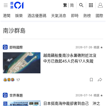
繁
|
简
港聞
娛樂
酒店優惠碼
天氣消息
即時
熱榜
國際
南沙群島
即時國際
2026-07-26
精選 ★
越南籍船隻南沙永暑礁附近沈沒
中方已救起45人仍有17人失蹤
17
世界專題
2026-07-14
精選 ★
日本挺南海仲裁卻害到自己 沖之