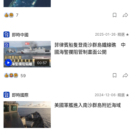
7
即時中國
2025-01-26
精選 ★
菲律賓船隻登南沙群島鐵線礁 中
國海警攔阻管制畫面公開
00:57
59
即時國際
2024-12-06
精選 ★
美國軍艦進入南沙群島附近海域