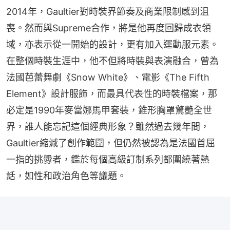
2014年，Gaultier對時裝界節奏及商業限制感到沮
喪。然而與Supreme合作，將是他再度回歸成衣領
域，亦表示從一開始的設計，更有加入運動服元素。
在整個時裝生涯中，他不但將時裝與表演融合，曾為
法國芭蕾舞劇《Snow White》、電影《The Fifth 
Element》設計服飾，而最具代表性的時裝檔案，那
必定是1990年麥當娜馬甲套裝，錐形胸罩驚艷全世
界，誰人能忘記這個經典形象？雖然過去幾年間，
Gaultier縮減了創作範圍，但仍然被認為是法國首屈
一指的挑釁者，鑑於每個高級訂制系列都圍繞著熱
話，如性和政治角色等議題。