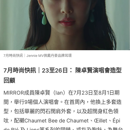
7月時尚快訊｜Jennie MV佩戴丹麥品牌耳環
7月時尚快訊｜23至26日： 陳卓賢演唱會造型
回顧
MIRROR成員陳卓賢（Ian）在7月23日至8月1日期
間，舉行9場個人演唱會。在首周內，他換上多套造
型，包括華麗的閃石闊肩外套，以及超闊身紅色領
呔，配襯Chaumet Bee de Chaumet、Œillet、Épi 
de Blé 及 Liens等系列的頸鏈、戒指及胸針，為舞台