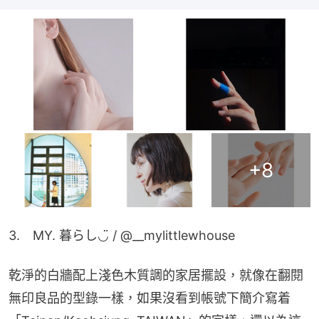
+
8
3.　MY. 暮らし◡̈ / @__mylittlewhouse
乾淨的白牆配上淺色木質調的家居擺設，就像在翻閱
無印良品的型錄一樣，如果沒看到帳號下簡介寫着