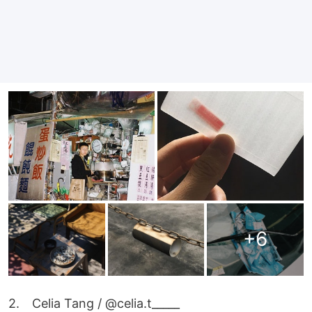
+
6
2.　Celia Tang / @celia.t_____