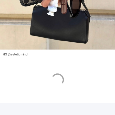
(IG @esteticmind)