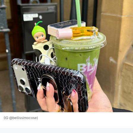
(IG @bellissimocose)