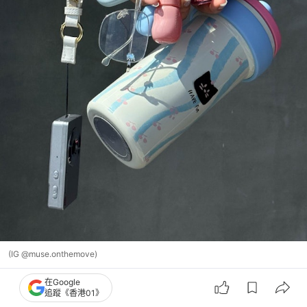
(IG @muse.onthemove)
在Google
追蹤《香港01》