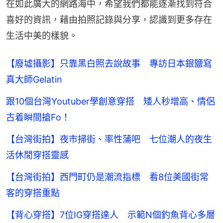
在如此廣大的網路海中，希望我們都能逐漸找到符合
喜好的資訊，藉由拍照記錄與分享，認識到更多存在
生活中美的樣貌。
【廢墟攝影】只靠黑白照去說故事 專訪日本銀鹽寫
真大師Gelatin
跟10個台灣Youtuber學創意穿搭 矮人秒增高、情侶
古着瞬間搶Fo！
【台灣街拍】夜市掃街、率性蒲吧 七位潮人的夜生
活休閒穿搭靈感
【台灣街拍】西門町仍是潮流指標 看8位美國街常
客的穿搭重點
【背心穿搭】7位IG穿搭達人 示範N個釣魚背心多層