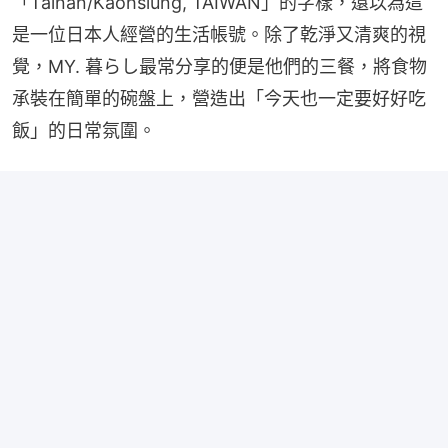
「Tainan/Kaohsiung, TAIWAN」的字樣，還以為這
是一位日本人經營的生活帳號。除了乾淨又清爽的視
覺，MY. 暮らし最常分享的便是他們的三餐，將食物
承裝在簡單的碗盤上，營造出「今天也一定要好好吃
飯」的日常氛圍。