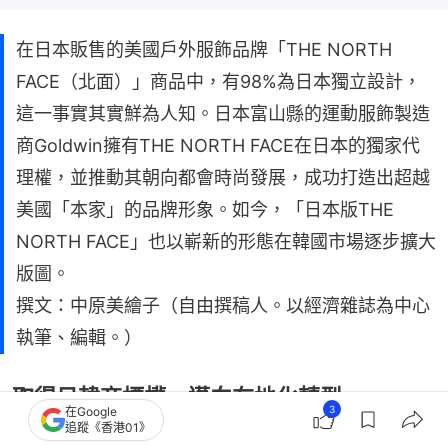
在日本販售的美國戶外服飾品牌「THE NORTH
FACE（北面）」商品中，有98%為日本獨立設計，
這一事實其實鮮為人知。日本富山縣的運動服飾製造
商Goldwin擁有THE NORTH FACE在日本的獨家代
理權，並推動其朝向都會時尚發展，成功打造出超越
美國「本家」的品牌形象。如今，「日本版THE
NORTH FACE」也以嶄新的形態在韓國市場逐步擴大
版圖。
撰文：中原美繪子（自由撰稿人。以經濟雜誌為中心
執筆、編輯。）
取得日韓商標權 邁向在地化轉型
3
在Google
追蹤《香港01》
THE NORTH FACE誕生於美國加州。其戶外服飾與