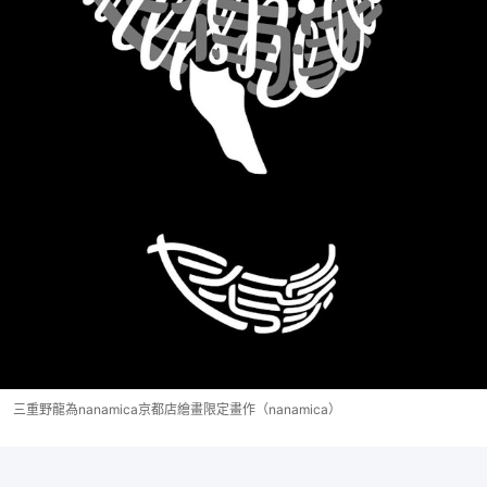
三重野龍為nanamica京都店繪畫限定畫作（nanamica）