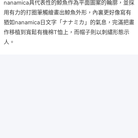
nanamica具代表性的鯨魚作為平面圖案的輪廓，並採
用有力的打圈筆觸繪畫出鯨魚外形，內裏更好像寫有
猶如nanamica日文字「ナナミカ」的氣息，完滿把畫
作移植到寬鬆有機棉T恤上，而帽子則以刺繡形態示
人。