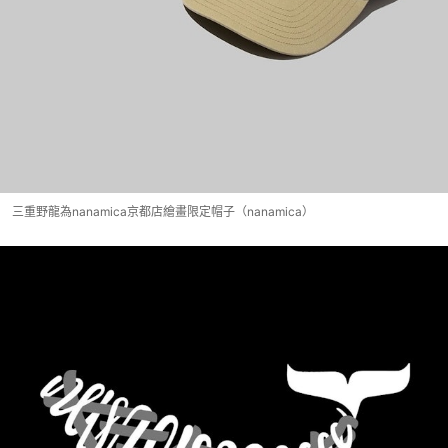
三重野龍為nanamica京都店繪畫限定帽子（nanamica）