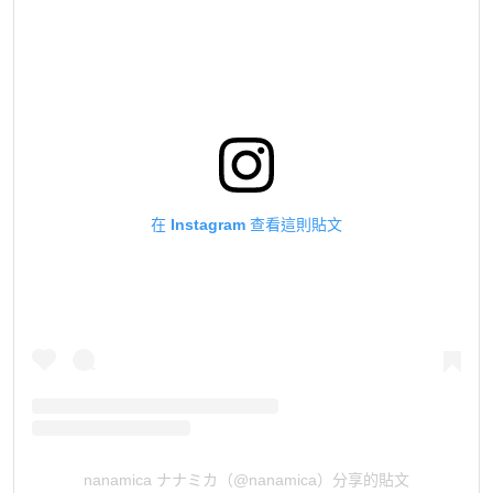
在 Instagram 查看這則貼文
nanamica ナナミカ（@nanamica）分享的貼文