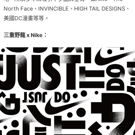
North Face、INVINCIBLE、HIGH TAIL DESIGNS、
美國DC漫畫等等。
三重野龍 x Nike：