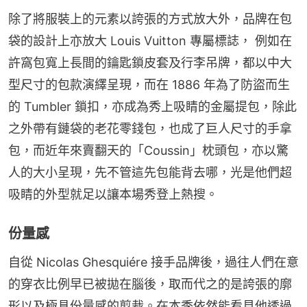
除了將服裝上的元素以誇張的方式放大外，品牌在包
袋的設計上亦放大 Louis Vuitton 專屬標誌， 例如在
許窩包寬上長間的鑰匙鎖皮套及行李吊牌，都以中大
型尺寸的包款演繹呈現，而在 1886 年為了防盜而生
的 Tumbler 鎖扣，亦成為秀上吸睛的金屬提包，除此
之外帶有鏈袋的老花零錢包，也成了巨人尺寸的手拿
包，而近年來賣翻天的「Coussin」枕頭包，亦以驚
人的大小呈現，先不管這先包能背去哪，光是他們超
吸睛的外型就足以讓本場秀登上熱搜。
份量感
自從 Nicolas Ghesquiére 接手品牌後，過往人們在意
的穿衣比例早已被拋在腦後，取而代之的是誇張的廓
形以及極具份量感的剪裁。在本季依然能看見他透過