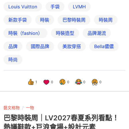
Louis Vuitton
手袋
LVMH
新款手袋
時裝
巴黎時裝周
時裝周
時裝（fashion）
時裝造型
品牌潮流
品牌
國際品牌
美妝穿搭
Bella儂儂
時尚
1
0
0
0
0
藝文格物
一物
巴黎時裝周｜LV2027春夏系列看點！
熱議鞋款+巨浪會場+設計元素