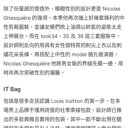
除了份量感的營造外，模糊性別的設計更是 Nicolas 
Ghesquiére 的強項，本季他再次端上好幾套鋒利的中
性剪裁服裝，並讓女模們梳上油頭以帥氣的姿態太走
上伸展台，而在 look34、35 及 36 這三套服裝中，
設計師則反向的用具有女性個特質的削尖上衣以及刺
繡花朵長褲，再搭配上中性的 model 臉孔做演藝，
Nicolas Ghesquiére 他將男女裝的界線先擺一邊，用
時尚再次突破性別的藩籬。
IT Bag
包袋是很多女孩認識 Louis Vuitton 的第一步，在本
場秀上品牌不僅用誇張的社季乘線包款，設計師已推
出的多款典雅且實用的包袋，其中一款不斷出現在鏡