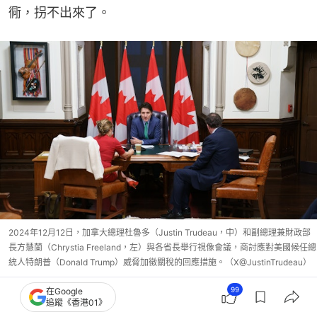
衕，拐不出來了。
2024年12月12日，加拿大總理杜魯多（Justin Trudeau，中）和副總理兼財政部
長方慧蘭（Chrystia Freeland，左）與各省長舉行視像會議，商討應對美國候任總
統人特朗普（Donald Trump）威脅加徵關稅的回應措施。（X@JustinTrudeau）
99
在Google
追蹤《香港01》