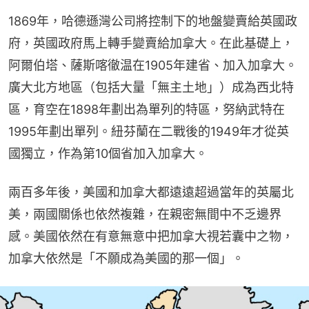
1869年，哈德遜灣公司將控制下的地盤變賣給英國政
府，英國政府馬上轉手變賣給加拿大。在此基礎上，
阿爾伯塔、薩斯喀徹温在1905年建省、加入加拿大。
廣大北方地區（包括大量「無主土地」）成為西北特
區，育空在1898年劃出為單列的特區，努納武特在
1995年劃出單列。紐芬蘭在二戰後的1949年才從英
國獨立，作為第10個省加入加拿大。
兩百多年後，美國和加拿大都遠遠超過當年的英屬北
美，兩國關係也依然複雜，在親密無間中不乏邊界
感。美國依然在有意無意中把加拿大視若囊中之物，
加拿大依然是「不願成為美國的那一個」。