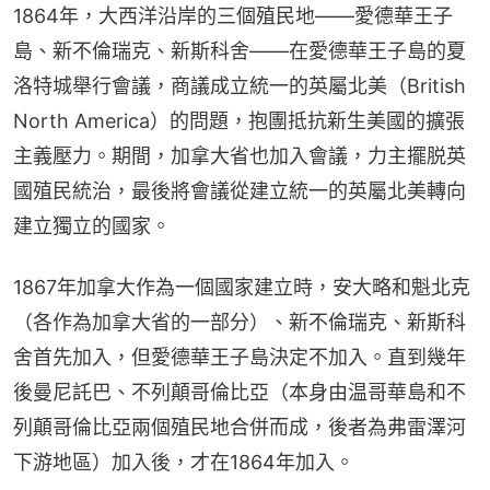
1864年，大西洋沿岸的三個殖民地——愛德華王子
島、新不倫瑞克、新斯科舍——在愛德華王子島的夏
洛特城舉行會議，商議成立統一的英屬北美（British 
North America）的問題，抱團抵抗新生美國的擴張
主義壓力。期間，加拿大省也加入會議，力主擺脱英
國殖民統治，最後將會議從建立統一的英屬北美轉向
建立獨立的國家。
1867年加拿大作為一個國家建立時，安大略和魁北克
（各作為加拿大省的一部分）、新不倫瑞克、新斯科
舍首先加入，但愛德華王子島決定不加入。直到幾年
後曼尼託巴、不列顛哥倫比亞（本身由温哥華島和不
列顛哥倫比亞兩個殖民地合併而成，後者為弗雷澤河
下游地區）加入後，才在1864年加入。