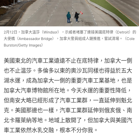
2月12日，加拿大溫莎（Windsor），示威者堵塞了連接美國底特律（Detroit）的
大使橋（Ambassador Bridge），加拿大警員組成人鏈推進，嘗試清場。（Cole
Burston/Getty Images）
美國東北的汽車工業遠遠不止在底特律，加拿大一側
也不止温莎。多倫多以東的奧沙瓦同樣也得益於五大
湖水運，成為加拿大一側的重要汽車工業基地，也是
加拿大汽車博物館所在地。今天水運的重要性降低，
但南安大略已經形成了汽車工業群，一直延伸到魁北
克。美國那邊也一樣，汽車工業群延伸到俄亥俄、南
北卡羅萊納等地。地域上散開了，但加拿大與美國汽
車工業依然水乳交融，根本不分你我。