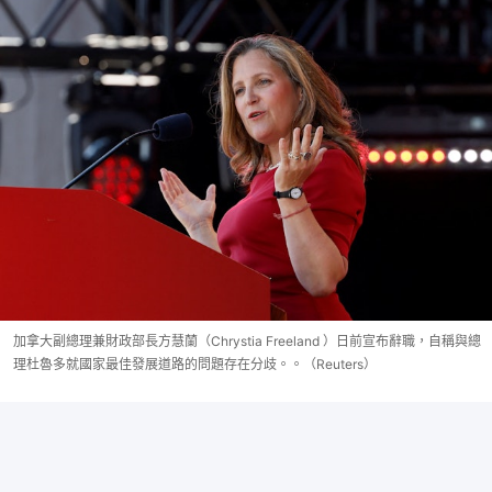
加拿大副總理兼財政部長方慧蘭（Chrystia Freeland ）日前宣布辭職，自稱與總
理杜魯多就國家最佳發展道路的問題存在分歧。。（Reuters）