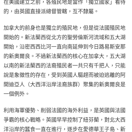
在美國建立之前，各殖民地是當作「獨立國家」看待
的，由英國直接派總督管轄，互不隸屬。
加拿大的前身也是獨立的殖民地，但是從法國殖民地
開始的。新法蘭西從北方的聖勞倫斯河流域和五大湖
開始，沿密西西比河一直向南延伸到今日路易斯安那
的新奧爾良。不過新法蘭西的核心在加拿大，五大湖
以南的新法蘭西的法裔殖民者一共只有千把人，只能
說是象徵性的存在，受到英國人驅趕而被迫逃離的阿
開迪亞人（大西洋沿岸法裔族群）聚集的新奧爾良是
一個例外。
利用海軍優勢、削弱法國的海外利益，是英國與法國
爭霸的核心戰略。英國早早控制了紐芬蘭，對北大西
洋沿岸的蠶食一直在進行，逐步在愛德華王子島、新