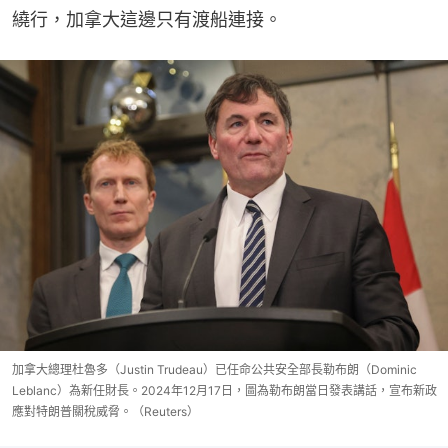
繞行，加拿大這邊只有渡船連接。
加拿大總理杜魯多（Justin Trudeau）已任命公共安全部長勒布朗（Dominic
Leblanc）為新任財長。2024年12月17日，圖為勒布朗當日發表講話，宣布新政
應對特朗普關稅威脅。（Reuters）