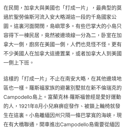
在民間，加拿大與美國也「打成一片」，最典型的莫
過於聖勞倫斯河流入安大略湖這一段的千島國家公
園。這裏河面開闊，島嶼眾多。有些巴掌大的小島只
容得下一棟民居，竟然被邊境線一分為二，卧室在加
拿大一側，廚房在美國一側，人們也見怪不怪。更有
不少美國人在加拿大這邊置業，或者加拿大人到美國
一側上下班。
這樣的「打成一片」不止在南安大略，在其他邊境地
區也一樣。羅斯福家族的避暑別墅就在新不倫瑞克的
Campodello島上。富蘭克林·羅斯福曾經是愛好運動
的人，1921年8月小兒麻痹症發作、被鎖上輪椅就發
生在這裏。小島離緬因州只隔一條巴掌寬的海峽，現
在有大橋聯通，開車進出Campodello島需要從緬因