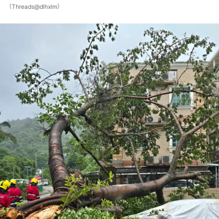
（Threads@dlhxlm）