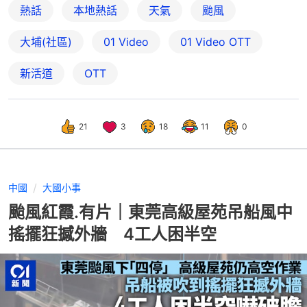
熱話
本地熱話
天氣
颱風
大埔(社區)
01 Video
01‌ ‌Video‌ ‌OTT
新活道
OTT
21
3
18
11
0
中國
大國小事
颱風紅霞.有片｜東莞高級屋苑吊船風中
搖擺狂撼外牆 4工人困半空