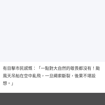
有目擊市民感慨：「一點對大自然的敬畏都沒有！颱
風天吊船在空中亂飛，一旦繩索斷裂，後果不堪設
想。」