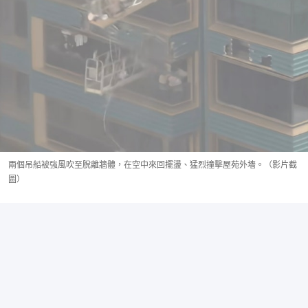
兩個吊船被強風吹至脫離牆體，在空中來回擺盪、猛烈撞擊屋苑外墻。（影片截
圖）