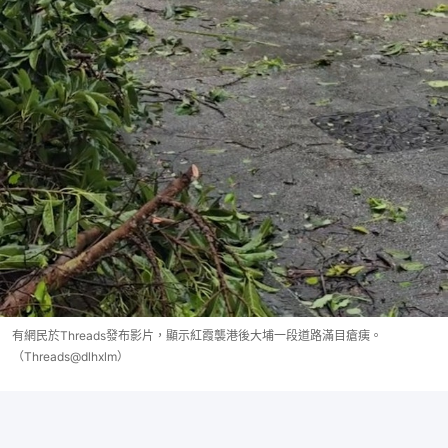
有網民於Threads發布影片，顯示紅霞襲港後大埔一段道路滿目瘡痍。
（Threads@dlhxlm）