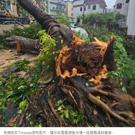
有網民於Threads發布影片，顯示紅霞襲港後大埔一段道路滿目瘡痍。