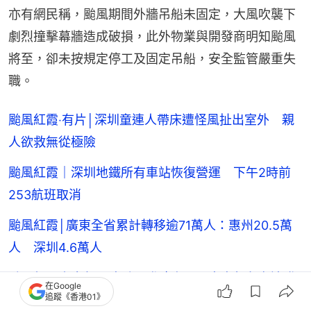
亦有網民稱，颱風期間外牆吊船未固定，大風吹襲下
劇烈撞擊幕牆造成破損，此外物業與開發商明知颱風
將至，卻未按規定停工及固定吊船，安全監管嚴重失
職。
颱風紅霞‧有片│深圳童連人帶床遭怪風扯出室外 親
人欲救無從極險
颱風紅霞｜深圳地鐵所有車站恢復營運 下午2時前
253航班取消
颱風紅霞│廣東全省累計轉移逾71萬人：惠州20.5萬
人 深圳4.6萬人
颱風紅霞｜今年最強颱風登陸惠州 中央氣象台連發
在Google
追蹤《香港01》
三重預警