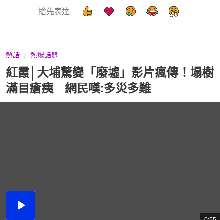
搶先表達
熱話
熱爆話題
紅霞│大埔驚變「廢墟」影片瘋傳！塌樹
滿目瘡痍 網民嘆:多災多難
播
放
0:55
總