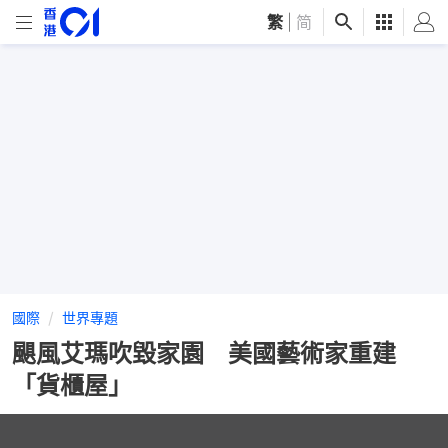
繁
|
简
國際
世界專題
颶風艾瑪吹毀家園 美國藝術家重建
「貨櫃屋」