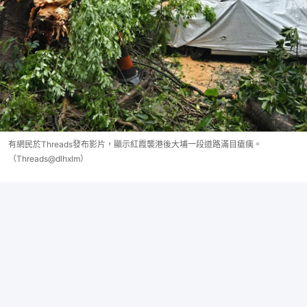
有網民於Threads發布影片，顯示紅霞襲港後大埔一段道路滿目瘡痍。
（Threads@dlhxlm）