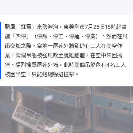
颱風「紅霞」來勢洶洶，東莞全市7月25日18時起實
施「四停」（停課、停工、停運、停業）。然而在風
雨交加之際，當地一屋苑外牆卻仍有工人在高空作
業，兩個吊船被強風吹至脫離牆體，在空中來回擺
盪、猛烈撞擊屋苑外墻，此時兩個吊船內有4名工人
被困半空，只能蜷縮躲避撞擊。