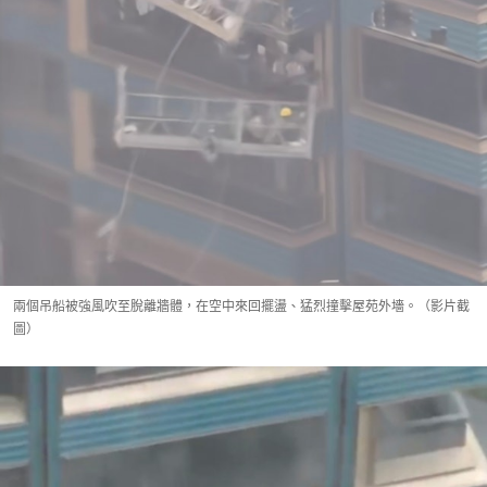
兩個吊船被強風吹至脫離牆體，在空中來回擺盪、猛烈撞擊屋苑外墻。（影片截
圖）