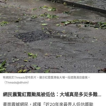
有網民於Threads發布影片，顯示紅霞襲港後大埔一段道路滿目瘡痍。
（Threads@dlhxlm）
網民震驚紅霞颱風被低估：大埔真是多災多難…
畫面震撼網民，感嘆「近20年來最畀人低估嘅颱