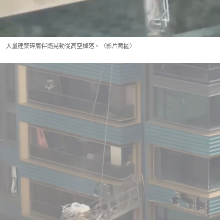
大量建築碎屑伴隨晃動從高空掉落。（影片截圖）