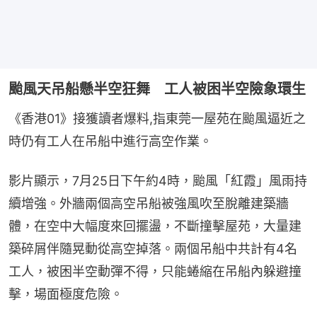
颱風天吊船懸半空狂舞 工人被困半空險象環生
《香港01》接獲讀者爆料,指東莞一屋苑在颱風逼近之
時仍有工人在吊船中進行高空作業。
影片顯示，7月25日下午約4時，颱風「紅霞」風雨持
續增強。外牆兩個高空吊船被強風吹至脫離建築牆
體，在空中大幅度來回擺盪，不斷撞擊屋苑，大量建
築碎屑伴隨晃動從高空掉落。兩個吊船中共計有4名
工人，被困半空動彈不得，只能蜷縮在吊船內躲避撞
擊，場面極度危險。