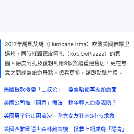
2017年颶風艾瑪（Hurricane Irma）吹襲美國佛羅里
達州，同時摧毀德皮阿扎（Rob DePiazza）的家
園。德皮阿扎及後想到用9個貨櫃重建舊居，更在無
意之間成為旅遊景點。想看更多，請即點擊片段。
美國提款機變「二叔公」 變賣唔使再拋頭露面
美國公司推「回春」療法 輸年輕人血變靚啲？
美國男子行山困流沙 全靠女友狂奔3小時求救
美國西雅圖隱世森林藏玄機 拯救上網成癮「隱青」