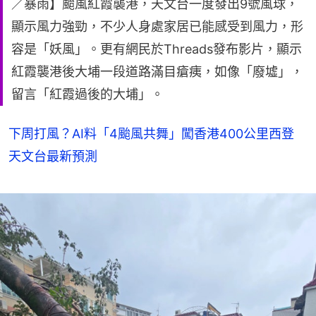
／暴雨】颱風紅霞襲港，天文台一度發出9號風球，
顯示風力強勁，不少人身處家居已能感受到風力，形
容是「妖風」。更有網民於Threads發布影片，顯示
紅霞襲港後大埔一段道路滿目瘡痍，如像「廢墟」，
留言「紅霞過後的大埔」。
下周打風？AI料「4颱風共舞」闖香港400公里西登
天文台最新預測