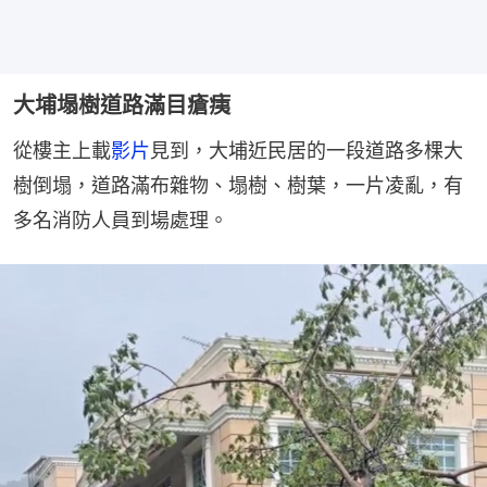
大埔塌樹道路滿目瘡痍
從樓主上載
影片
見到，大埔近民居的一段道路多棵大
樹倒塌，道路滿布雜物、塌樹、樹葉，一片凌亂，有
多名消防人員到場處理。