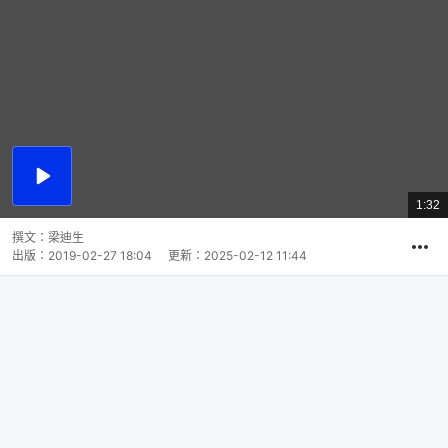
播
放
1:32
總
影
共
片
時
撰文：
梁迪生
間
出版：
2019-02-27 18:04
更新：
2025-02-12 11:44