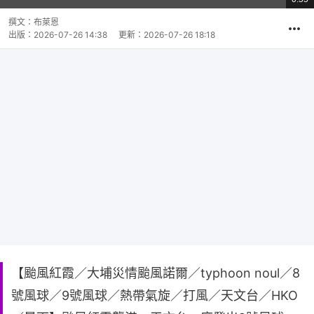
影
共
片
時
撰文：
布萊恩
間
出版：
2026-07-26 14:38
更新：
2026-07-26 18:18
【颱風紅霞／大埔災情颱風諾爾／typhoon noul／8
號風球／9號風球／熱帶氣旋／打風／天文台／HKO