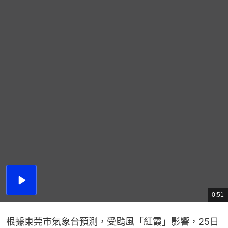
播
放
0:51
總
影
共
片
時
間
根據東莞市氣象台預測，受颱風「紅霞」影響，25日