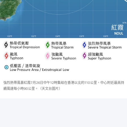
強烈熱帶風暴紅霞7月26日中午12時集結在香港以北約110公里，中心附近最高持
續風速每小時90公里。（天文台圖片）