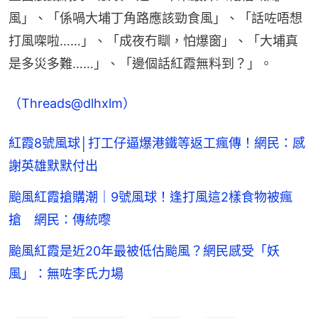
風」、「係喎大埔丁角路應該勁食風」、「話咗唔想
打風㗎啦……」、「成夜冇瞓，怕爆窗」、「大埔真
是多災多難……」、「邊個話紅霞無料到？」。
（Threads@dlhxlm）
紅霞8號風球│打工仔逼爆港鐵等返工瘋傳！網民：感
謝英雄默默付出
颱風紅霞搶購潮｜9號風球！逢打風這2樣食物被瘋
搶 網民：傳統嚟
颱風紅霞是近20年最被低估颱風？網民感受「妖
風」：無咗李氏力場