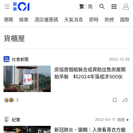
繁
|
简
港聞
娛樂
酒店優惠碼
天氣消息
即時
熱榜
國際
貨櫃屋
社會新聞
2022-12-29
房協首個組裝合成資助出售房屋開
始吊裝 料2024年落成涉300伙
7
紀實
2022-03-11
精選 ★
新冠肺炎・圖輯｜入夜看青衣方艙