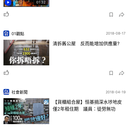
01:32
01觀點
2018-08-17
清拆舊公屋 反而能增加供應量?
社會新聞
2018-04-19
【貨櫃組合屋】恒基捐深水埗地皮
僅2年租住期 議員：徒勞無功