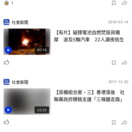
1
社會新聞
2018-02-14
【有片】疑鋰電池自燃焚毀貨櫃
屋 波及5輛汽車 22人漏夜逃生
00:16
社會新聞
2017-12-20
【貨櫃組合屋・三】香港落後 社
聯冀政府積極支援「三條腿走路」
02:25