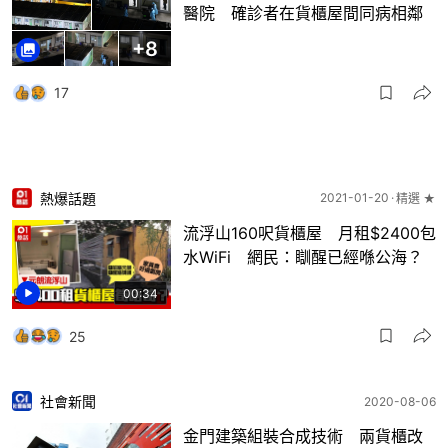
醫院 確診者在貨櫃屋間同病相鄰
+
8
17
熱爆話題
2021-01-20
精選 ★
流浮山160呎貨櫃屋 月租$2400包
水WiFi 網民：瞓醒已經喺公海？
00:34
25
社會新聞
2020-08-06
金門建築組裝合成技術 兩貨櫃改