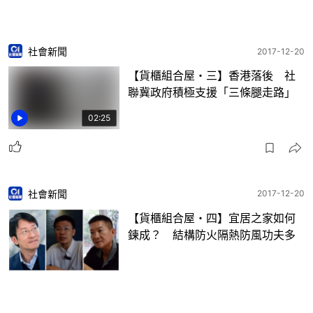
社會新聞
2017-12-20
【貨櫃組合屋・三】香港落後 社
聯冀政府積極支援「三條腿走路」
02:25
社會新聞
2017-12-20
【貨櫃組合屋・四】宜居之家如何
鍊成？ 結構防火隔熱防風功夫多