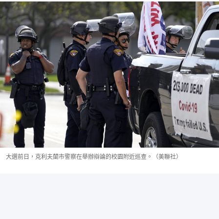
大選前日，克利夫蘭市警察在舉辦辯論的校園附近巡查。（美聯社）