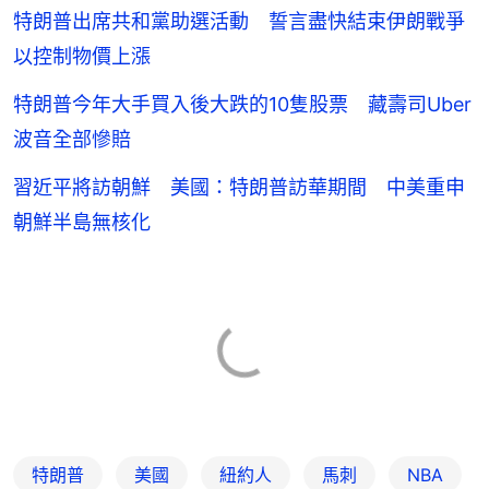
特朗普出席共和黨助選活動 誓言盡快結束伊朗戰爭
以控制物價上漲
特朗普今年大手買入後大跌的10隻股票 藏壽司Uber
波音全部慘賠
習近平將訪朝鮮 美國：特朗普訪華期間 中美重申
朝鮮半島無核化
特朗普
美國
紐約人
馬刺
NBA