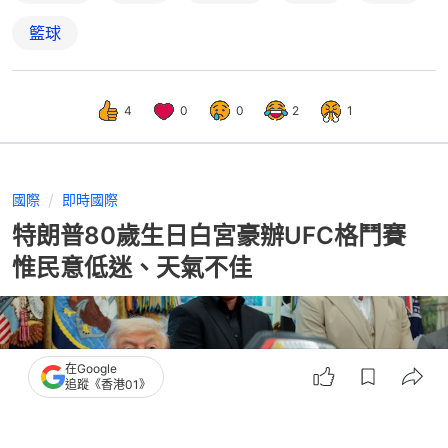
籃球
4
0
0
2
1
國際
即時國際
特朗普80歲生日白宮豪辦UFC格鬥賽
惟民意低迷、天氣不佳
在Google
追蹤《香港01》