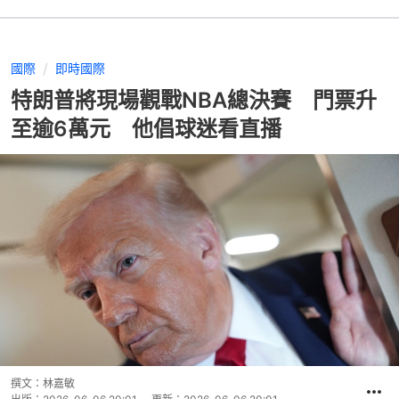
國際
即時國際
特朗普將現場觀戰NBA總決賽 門票升
至逾6萬元 他倡球迷看直播
撰文：
林嘉敏