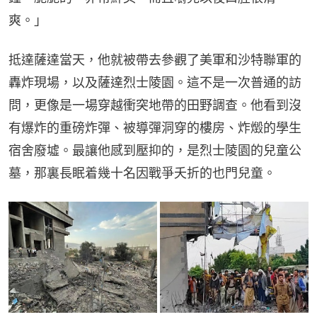
爽。」
抵達薩達當天，他就被帶去參觀了美軍和沙特聯軍的
轟炸現場，以及薩達烈士陵園。這不是一次普通的訪
問，更像是一場穿越衝突地帶的田野調查。他看到沒
有爆炸的重磅炸彈、被導彈洞穿的樓房、炸燬的學生
宿舍廢墟。最讓他感到壓抑的，是烈士陵園的兒童公
墓，那裏長眠着幾十名因戰爭夭折的也門兒童。