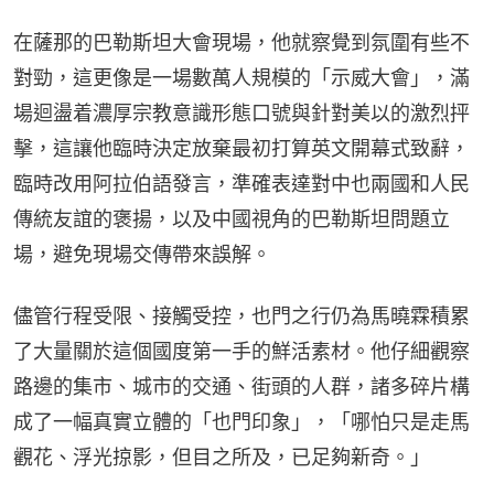
在薩那的巴勒斯坦大會現場，他就察覺到氛圍有些不
對勁，這更像是一場數萬人規模的「示威大會」，滿
場迴盪着濃厚宗教意識形態口號與針對美以的激烈抨
擊，這讓他臨時決定放棄最初打算英文開幕式致辭，
臨時改用阿拉伯語發言，準確表達對中也兩國和人民
傳統友誼的褒揚，以及中國視角的巴勒斯坦問題立
場，避免現場交傳帶來誤解。
儘管行程受限、接觸受控，也門之行仍為馬曉霖積累
了大量關於這個國度第一手的鮮活素材。他仔細觀察
路邊的集市、城市的交通、街頭的人群，諸多碎片構
成了一幅真實立體的「也門印象」，「哪怕只是走馬
觀花、浮光掠影，但目之所及，已足夠新奇。」