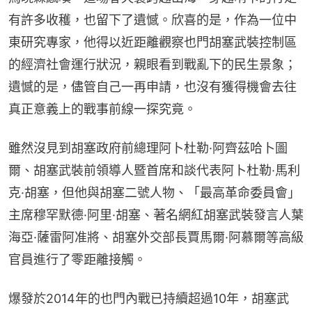
有許多收穫，也留下了遺憾。欣喜的是，作為一位中
東研究專家，他得以近距離觀察也門胡塞武裝控制區
的經濟社會運行狀況，親眼看到戰亂下的民生景象；
遺憾的是，儘管自己一再申請，也沒有獲得機會去往
真正意義上的戰事前線一探究竟。
雖然沒見到胡塞政府前總理阿卜杜勒·阿齊茲哈卜圖
爾、胡塞武裝前領導人暨首席和談代表阿卜杜勒·馬利
克·胡塞，但他與胡塞二號人物、「最高革命委員會」
主席穆罕默德·阿里·胡塞、著名網紅胡塞武裝發言人葉
海亞·薩雷阿准將、胡塞外交部長賈馬爾·阿慕爾等高級
官員進行了零距離接觸。
爆發於2014年的也門內戰已持續超過10年，胡塞武