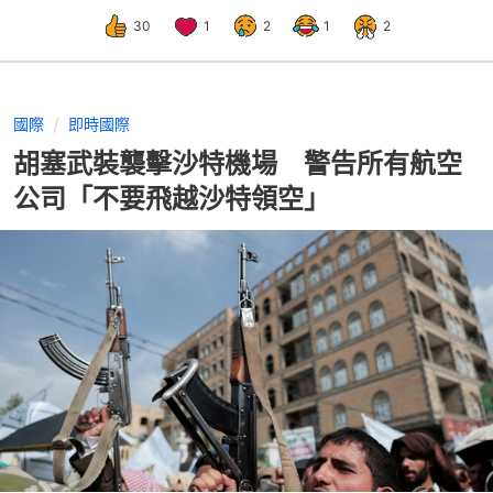
30
1
2
1
2
國際
即時國際
胡塞武裝襲擊沙特機場 警告所有航空
公司「不要飛越沙特領空」