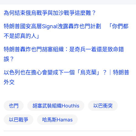
為何結束俄烏戰爭與加沙戰爭這麼難？
特朗普國安高層Signal洩露轟炸也門計劃 「你們都
不是認真的人」
特朗普轟炸也門胡塞組織：是奇兵一着還是致命錯
誤？
以色列也在擔心會變成下一個「烏克蘭」？｜特朗普
外交
也門
胡塞武裝組織Houthis
以巴衝突
以巴戰爭
哈馬斯Hamas