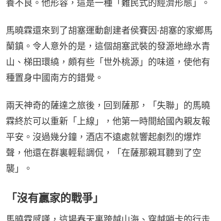
養不良。他形容，這是一種「難民式的經濟形態」。
馬曉霖還來到了胡塞運動創建者侯賽因·胡塞的家鄉馬
蘭鎮。令人意外的是，這個胡塞武裝的發源地綠水青
山、梯田環繞，頗有些「世外桃源」的味道，使他有
種置身中國南方的錯覺。
兩天神奇的薩達之旅後，回到薩那，「失聯」的馬曉
霖終於可以重新「上線」，他第一時間給國內親友報
平安。沒過幾分鐘，酒店不遠處就響起劇烈的爆炸
聲，他還在群裏輕鬆調侃，「在薩那親耳聽到了空
襲」。
「沒有贏家的戰爭」
馬曉霖感嘆，這場春天裏跨越山海、穿越哨卡的行走