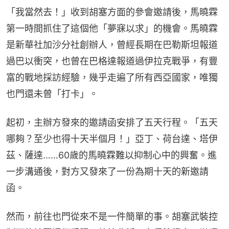
「我當然去！」收到胡塞方面的參會邀請後，馬曉霖
第一時間抓住了這個他「夢寐以求」的機會。馬曉霖
是新華社加沙分社創辦人，曾經長期在巴勒斯坦報道
過巴以衝突，也曾在巴格達報道過伊拉克戰爭，有豐
富的戰地採訪經驗，幾乎走遍了所有西亞國家，唯獨
也門還未曾「打卡」。
起初，主辦方發來的邀請函安排了五天行程。「五天
哪夠？至少也得十天半個月！」亞丁、荷台達、塔伊
茲、薩達……60歲的馬曉霖難以抑制心中的興奮。進
一步溝通後，對方又發來了一份為期十天的新邀請
函。
然而，前往也門從來不是一件簡單的事。胡塞武裝控