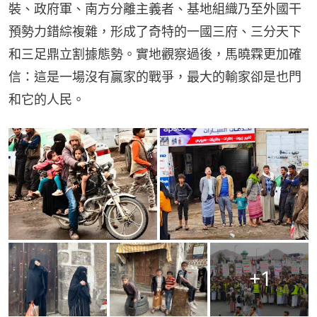
裝、政府軍、南方分離主義者、基地組織乃至外國干
預勢力錯綜複雜，形成了奇特的一國三府、三分天下
和三足鼎立割據態勢。實地觀察過後，馬曉霖更加確
信：這是一場沒有贏家的戰爭，最大的輸家卻是也門
和它的人民。
+
1