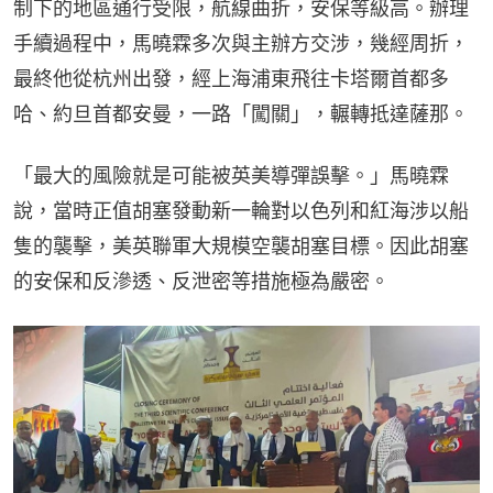
制下的地區通行受限，航線曲折，安保等級高。辦理
手續過程中，馬曉霖多次與主辦方交涉，幾經周折，
最終他從杭州出發，經上海浦東飛往卡塔爾首都多
哈、約旦首都安曼，一路「闖關」，輾轉抵達薩那。
「最大的風險就是可能被英美導彈誤擊。」馬曉霖
說，當時正值胡塞發動新一輪對以色列和紅海涉以船
隻的襲擊，美英聯軍大規模空襲胡塞目標。因此胡塞
的安保和反滲透、反泄密等措施極為嚴密。