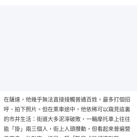
在薩達，他幾乎無法直接接觸普通百姓，最多打個招
呼、拍下照片。但在乘車途中，他依稀可以窺見這裏
的市井生活：街道大多泥濘破敗，一輛摩托車上往往
能「掛」兩三個人，街上人頭攢動，但看起來普遍營