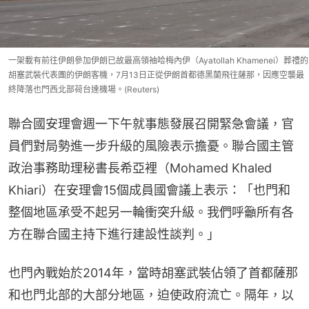
一架載有前往伊朗參加伊朗已故最高領袖哈梅內伊（Ayatollah Khamenei）葬禮的
胡塞武裝代表團的伊朗客機，7月13日正從伊朗首都德黑蘭飛往薩那，因應空襲最
終降落也門西北部荷台達機場。(Reuters)
聯合國安理會週一下午就事態發展召開緊急會議，官
員們對局勢進一步升級的風險表示擔憂。聯合國主管
政治事務助理秘書長希亞裡（Mohamed Khaled 
Khiari）在安理會15個成員國會議上表示：「也門和
整個地區承受不起另一輪衝突升級。我們呼籲所有各
方在聯合國主持下進行建設性談判。」
也門內戰始於2014年，當時胡塞武裝佔領了首都薩那
和也門北部的大部分地區，迫使政府流亡。隔年，以