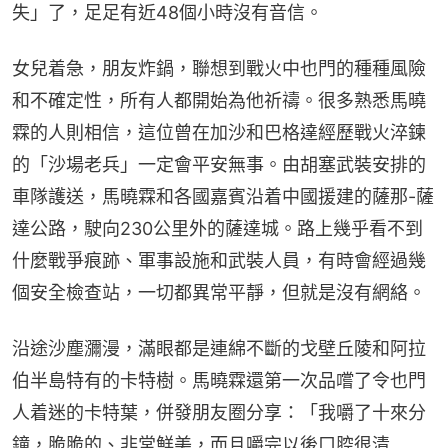
失」了，足足有近48個小時沒有音信。
女兒着急，朋友炸鍋，聯想到戰火中也門的種種風險
和不確定性，所有人都開始為他祈禱。很多熟悉馬曉
霖的人則相信，這位曾在加沙和巴格達經歷戰火淬鍊
的「沙場老兵」一定會平安無事。由胡塞武裝安排的
車隊護送，馬曉霖和各國嘉賓沿着中國援建的薩那-薩
達公路，駛向230公里外的薩達城。路上幾乎看不到
什麼戰爭痕跡、軍事設施和武裝人員，有時會經過幾
個安全檢查站，一切都異常平靜，但就是沒有網絡。
沿途沙塵瀰漫，滿眼都是連綿不斷的戈壁丘陵和阿拉
伯半島特有的卡特樹。馬曉霖還第一次品嚐了令也門
人着迷的卡特葉，併發朋友圈分享：「我嚼了十來分
鐘，脆脆的、非常鮮美，而且嚼完以後口腔很清