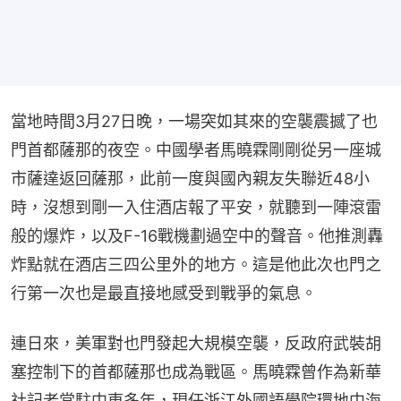
當地時間3月27日晚，一場突如其來的空襲震撼了也
門首都薩那的夜空。中國學者馬曉霖剛剛從另一座城
市薩達返回薩那，此前一度與國內親友失聯近48小
時，沒想到剛一入住酒店報了平安，就聽到一陣滾雷
般的爆炸，以及F-16戰機劃過空中的聲音。他推測轟
炸點就在酒店三四公里外的地方。這是他此次也門之
行第一次也是最直接地感受到戰爭的氣息。
連日來，美軍對也門發起大規模空襲，反政府武裝胡
塞控制下的首都薩那也成為戰區。馬曉霖曾作為新華
社記者常駐中東多年，現任浙江外國語學院環地中海