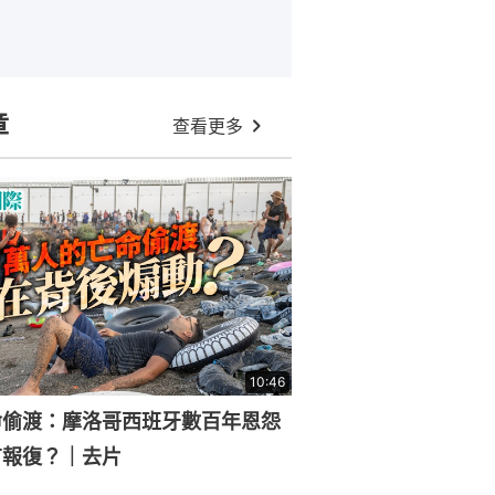
章
查看更多
10:46
命偷渡：摩洛哥西班牙數百年恩怨
有報復？｜去片