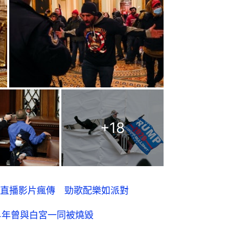
+
18
直播影片瘋傳 勁歌配樂如派對
4年曾與白宮一同被燒毀