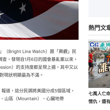
熱門文
ight Line Watch）跟「輿觀」民
新調查，發現自1月6日的國會暴亂案以來，
ssion）的支持度都呈現上揚，其中又以
對現狀明顯最為不滿。
）報道，這分民調將美國分成5個區域，
七萬人亡
山區（Mountain）、心臟地帶
情仇，還