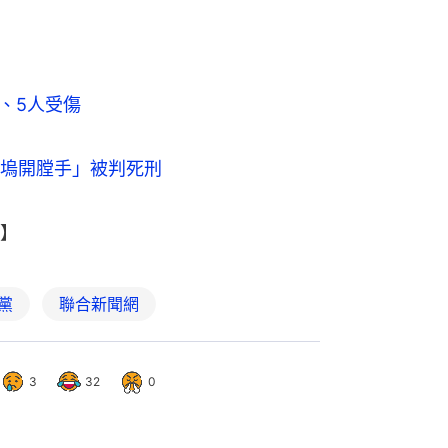
、5人受傷
塢開膛手」被判死刑
】
黨
聯合新聞網
3
32
0