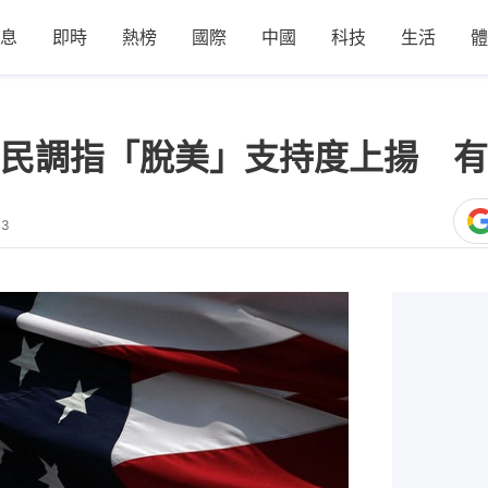
息
即時
熱榜
國際
中國
科技
生活
體
民調指「脫美」支持度上揚 有
03