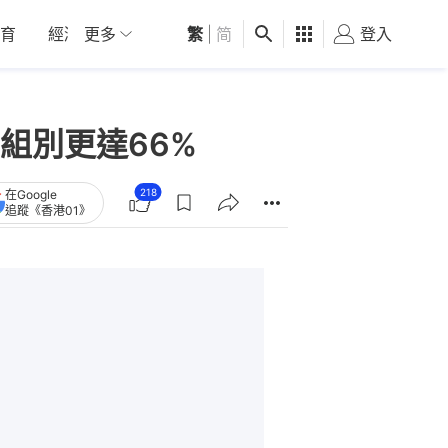
育
經濟
更多
01深圳
繁
觀點
|
简
健康
好食玩飛
登入
女
組別更達66%
218
在Google
追蹤《香港01》