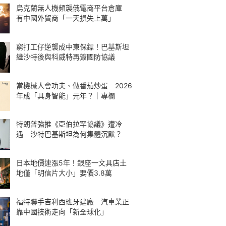
烏克蘭無人機頻襲俄電商平台倉庫
有中國外貿商「一天損失上萬」
窮打工仔逆襲成中東保鏢！巴基斯坦
繼沙特後與科威特再簽國防協議
當機械人會功夫、做番茄炒蛋 2026
年成「具身智能」元年？｜專欄
特朗普強推《亞伯拉罕協議》遭冷
遇 沙特巴基斯坦為何集體沉默？
日本地價連漲5年！銀座一文具店土
地僅「明信片大小」要價3.8萬
福特聯手吉利西班牙建廠 汽車業正
靠中國技術走向「新全球化」