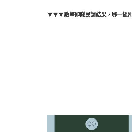
▼▼▼點擊即睇民調結果，哪一組別