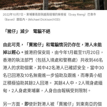
2022年10月7日，柬埔寨南部與越南接壤的柴楨省（Svay Rieng）巴韋市
（Bavet）園區內。(Michael Dickison/VOD)
「豬仔」減少　電騙不絕
由此可見，「賣豬仔」和電騙情況仍存在，港人未能
掉以輕心。
據港府保安局，由今年1月截至11月20日，
香港的執法部門（包括入境處和警務處）共收到46名
港人的求助個案，其中42名港人已確認安全，當中30
名已回港及10名無需進一步協助及跟進，而專責小組
正積極協助其餘2人回港。 其餘4人中，2人現身處緬
甸，2人身處柬埔寨，人身自由報稱受到限制。
另一方面，
即
使針對港人被「賣豬仔」到東南亞的個