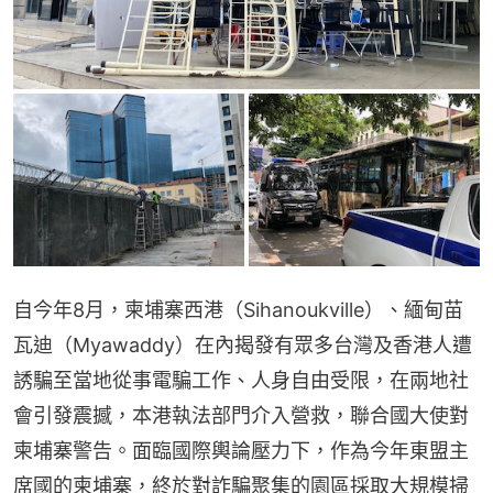
自今年8月，柬埔寨西港（Sihanoukville）、緬甸苗
瓦迪（Myawaddy）在內揭發有眾多台灣及香港人遭
誘騙至當地從事電騙工作、人身自由受限，在兩地社
會引發震撼，本港執法部門介入營救，聯合國大使對
柬埔寨警告。面臨國際輿論壓力下，作為今年東盟主
席國的柬埔寨，終於對詐騙聚集的園區採取大規模掃