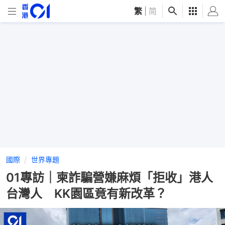
繁
|
简
國際
世界專題
01專訪｜柬詐騙營嫌麻煩「拒收」港人
台灣人 KK園區竟有新改革？