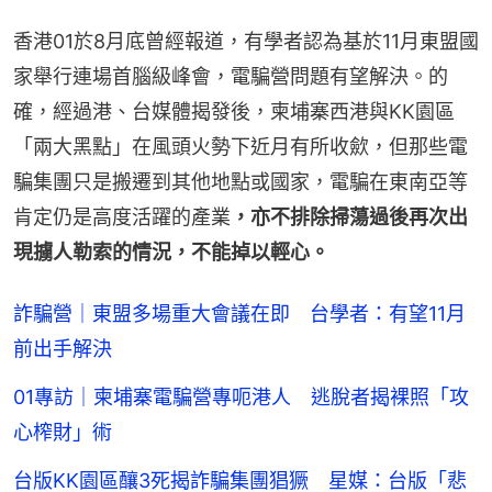
香港01於8月底曾經報道，有學者認為基於11月東盟國
家舉行連場首腦級峰會，電騙營問題有望解決。的
確，經過港、台媒體揭發後，柬埔寨西港與KK園區
「兩大黑點」在風頭火勢下近月有所收歛，但那些電
騙集團只是搬遷到其他地點或國家，電騙在東南亞等
肯定仍是高度活躍的產業
，亦不排除掃蕩過後再次出
現擄人勒索的情況，不能掉以輕心。
詐騙營｜東盟多場重大會議在即 台學者：有望11月
前出手解決
01專訪｜柬埔寨電騙營專呃港人 逃脫者揭裸照「攻
心榨財」術
台版KK園區釀3死揭詐騙集團猖獗 星媒：台版「悲