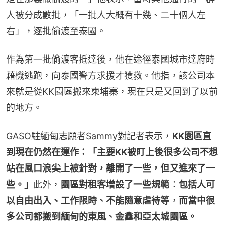
人被分成數批，「一批人大概有十幾、二十個人左
右」，逐批偷渡至泰國。
作為第一批偷渡客抵達後，他在途徑泰國城市達府時
藉機逃跑，向泰國警方求援才獲救。他指，該公司本
來就是從KK園區搬來柬埔寨，現在只是又回到了以前
的地方。
GASO駐緬甸志願者Sammy對記者表示，
KK園區直
到現在仍然在運作：「主要KK被盯上後很多公司不想
站在風口浪尖上被針對，離開了一些，但又進來了一
些。」
此外，
園區對租客增設了一些規範
：
包括人可
以自由出入、工作限時、不能隨意虐待等
，
而當中很
多公司都搬到緬甸的東風、金鑫和亞太城園區。