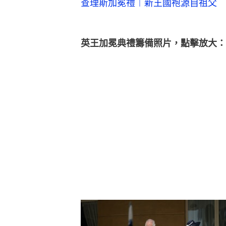
查理斯加冕禮︱新王國袍源自祖父 
英王加冕典禮籌備照片，點擊放大：