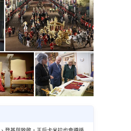
、登基與致敬，王后卡米拉也會遵循