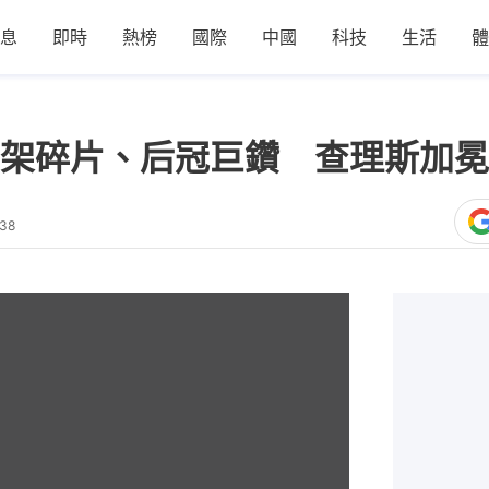
息
即時
熱榜
國際
中國
科技
生活
體
架碎片、后冠巨鑽 查理斯加冕
:38