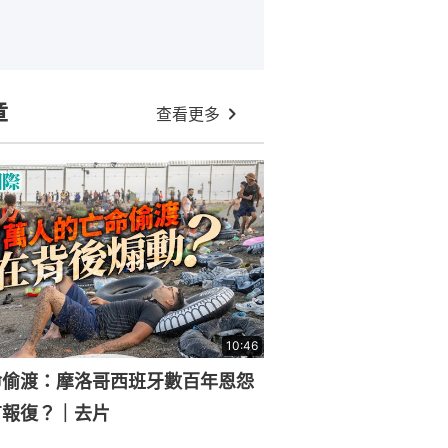
章
查看更多
10:46
命偷渡：摩洛哥西班牙數百年恩怨
有報復？｜去片