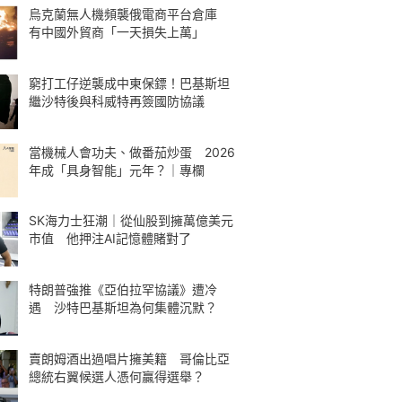
烏克蘭無人機頻襲俄電商平台倉庫
有中國外貿商「一天損失上萬」
窮打工仔逆襲成中東保鏢！巴基斯坦
繼沙特後與科威特再簽國防協議
當機械人會功夫、做番茄炒蛋 2026
年成「具身智能」元年？｜專欄
SK海力士狂潮｜從仙股到擁萬億美元
市值 他押注AI記憶體賭對了
特朗普強推《亞伯拉罕協議》遭冷
遇 沙特巴基斯坦為何集體沉默？
賣朗姆酒出過唱片擁美籍 哥倫比亞
總統右翼候選人憑何贏得選舉？