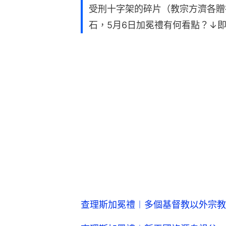
受刑十字架的碎片（教宗方濟各贈
石，5月6日加冕禮有何看點？↓
查理斯加冕禮︱多個基督教以外宗教