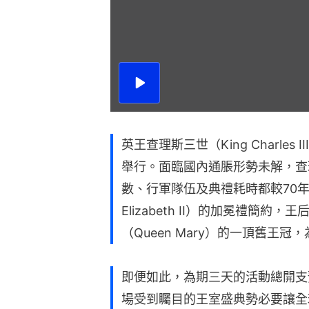
播
放
影
片
英王查理斯三世（King Charle
舉行。面臨國內通脹形勢未解，查
數、行軍隊伍及典禮耗時都較70年
Elizabeth II）的加冕禮簡約，
（Queen Mary）的一頂舊王
即便如此，為期三天的活動總開支
場受到矚目的王室盛典勢必要讓全