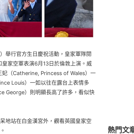
s III）舉行官方生日慶祝活動，皇家軍隊閱
our）和皇家空軍表演6月13日於倫敦上演。威
Catherine, Princess of Wales）一
ce Louis）一如以往在露台上表情多
e George）則明顯長高了許多，看似快
呆地站在白金漢宮外，觀看英國皇家空
熱門文
。