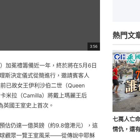
熱門文
3:56
總
共
時
間
s III）加冕禮籌備近一年，終於將在5月6日
理斯決定儀式從簡進行，邀請賓客人
前已故女王伊利沙伯二世（Queen
王后卡米拉（Camilla）將戴上瑪麗王后
冠，為英國王室史上首次。
七萬人亡
預估仍達一億英鎊（約9.8億港元），這
情仇，還
球觀眾一覽王室風采——從傳說中耶穌