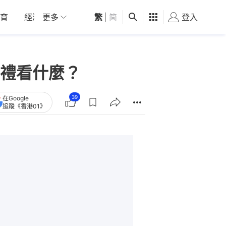
育
經濟
更多
01深圳
繁
觀點
|
简
健康
好食玩飛
登入
女
禮看什麼？
39
在Google
追蹤《香港01》