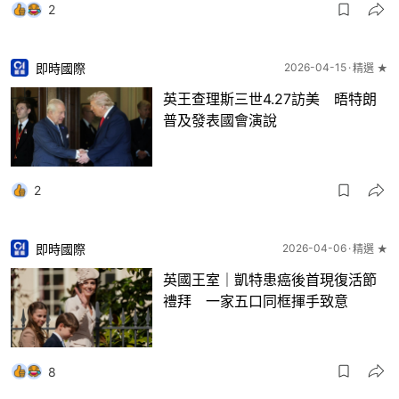
2
即時國際
2026-04-15
精選 ★
英王查理斯三世4.27訪美 晤特朗
普及發表國會演說
2
即時國際
2026-04-06
精選 ★
英國王室｜凱特患癌後首現復活節
禮拜 一家五口同框揮手致意
8