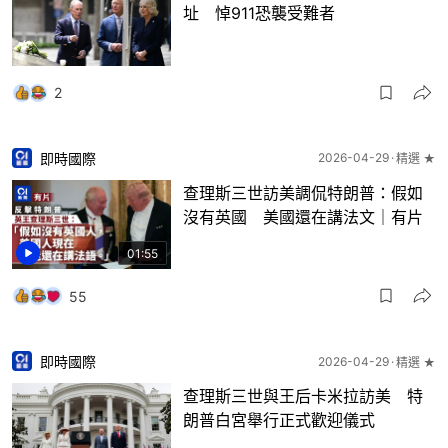
址 悼911恐襲受難者
2
即時國際
2026-04-29
精選 ★
查理斯三世訪美調侃特朗普：假如
沒有英國 美國還在講法文｜有片
01:55
55
即時國際
2026-04-29
精選 ★
查理斯三世與王后卡米拉訪美 特
朗普白宮舉行正式歡迎儀式