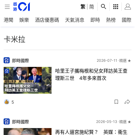
繁
|
简
港聞
娛樂
酒店優惠碼
天氣消息
即時
熱榜
國際
卡米拉
即時國際
2026-07-11
精選 ★
哈里王子攜梅根和兒女拜訪英王查
理斯三世 4年多來首次
5
即時國際
2026-05-13
精選 ★
再有人逼宮施紀賢？ 英媒：衞生