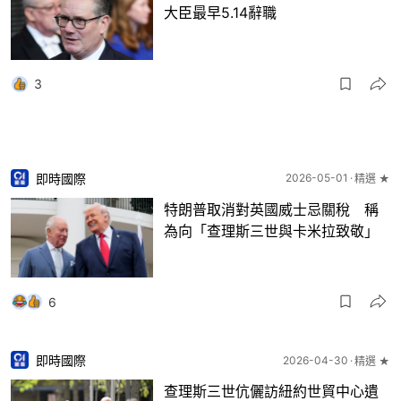
大臣最早5.14辭職
3
即時國際
2026-05-01
精選 ★
特朗普取消對英國威士忌關稅 稱
為向「查理斯三世與卡米拉致敬」
6
即時國際
2026-04-30
精選 ★
查理斯三世伉儷訪紐約世貿中心遺