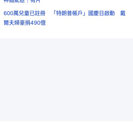
神錯亂症｜有片
600萬兒童已註冊 「特朗普帳戶」國慶日啟動 戴
爾夫婦豪捐490億