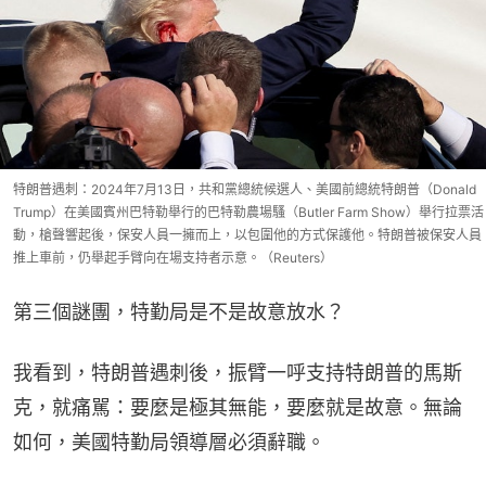
特朗普遇刺：2024年7月13日，共和黨總統候選人、美國前總統特朗普（Donald
Trump）在美國賓州巴特勒舉行的巴特勒農場騷（Butler Farm Show）舉行拉票活
動，槍聲響起後，保安人員一擁而上，以包圍他的方式保護他。特朗普被保安人員
推上車前，仍舉起手臂向在場支持者示意。（Reuters）
第三個謎團，特勤局是不是故意放水？
我看到，特朗普遇刺後，振臂一呼支持特朗普的馬斯
克，就痛駡：要麼是極其無能，要麼就是故意。無論
如何，美國特勤局領導層必須辭職。