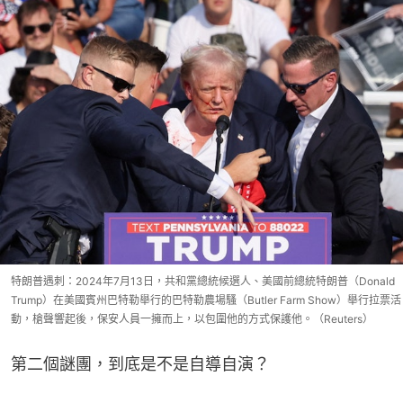
特朗普遇刺：2024年7月13日，共和黨總統候選人、美國前總統特朗普（Donald
Trump）在美國賓州巴特勒舉行的巴特勒農場騷（Butler Farm Show）舉行拉票活
動，槍聲響起後，保安人員一擁而上，以包圍他的方式保護他。（Reuters）
第二個謎團，到底是不是自導自演？