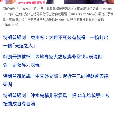
特朗普遇刺：2024年7月13日，共和黨總統候選人、美國前總統特朗普（Donald
Trump）在美國賓州巴特勒舉行的巴特勒農場騷（Butler Farm Show）舉行拉票活
動，槍聲響起後，特朗普即時反應是捂住耳朵，此時他的右耳和臉應已受傷。
（Reuters）
特朗普遇刺｜兔主席：大難不死必有後福 一槍打出
一個｢天選之人｣
特朗普遭槍擊｜內地專家大讚反應非常快+表現倔
強 是領導力表現
特朗普遭槍擊｜中國外交部：習近平已向特朗普表達
慰問
特朗普遇刺｜陳水扁稱非常震驚 提04年遭槍擊：被
扭曲成自導自演