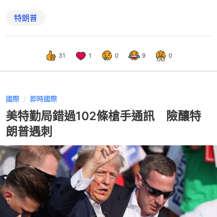
特朗普
31
1
0
9
0
國際
即時國際
美特勤局錯過102條槍手通訊 險釀特
朗普遇刺