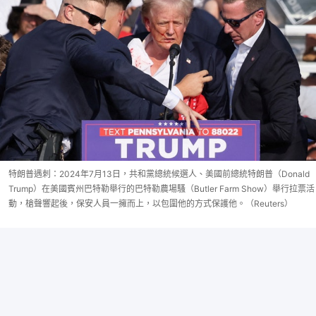
特朗普遇刺：2024年7月13日，共和黨總統候選人、美國前總統特朗普（Donald
Trump）在美國賓州巴特勒舉行的巴特勒農場騷（Butler Farm Show）舉行拉票活
動，槍聲響起後，保安人員一擁而上，以包圍他的方式保護他。（Reuters）