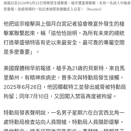
美國白宮2026年5月23日傍晚發生槍擊案，槍手遭當場擊斃，另有一名途人中槍身
受重傷。身處現場的一批記者被緊急撤離走入白宮。（Reuters）
他把這宗槍擊與上個月白宮記者協會晚宴外發生的槍
擊案聯繫起來，稱「這恰恰說明，為所有未來的總統
打造華盛頓特區有史以來最安全、最可靠的專屬空間
是多麼重要」。
美國媒體稍早前報道，槍手為21歲的貝斯特，來自馬
里蘭州，有精神疾病史，曾多次與特勤局發生接觸。
2025年6月26日，他因攔截特工並發出威脅被特勤局
拘留；同年7月10日，又因闖入禁區再度被拘留。
特勤局發表聲明說，一名男子星期六在白宮西北角一
處特勤局檢查站向人員開槍，特勤局人員隨即還擊，