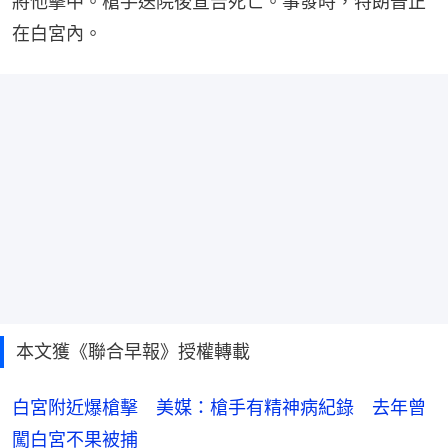
將他擊中。槍手送院後宣告死亡。事發時，特朗普正
在白宮內。
本文獲《聯合早報》授權轉載
白宮附近爆槍擊 美媒：槍手有精神病紀錄 去年曾
闖白宮不果被捕