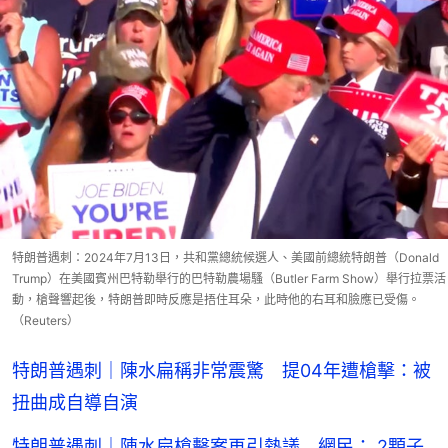
特朗普遇刺：2024年7月13日，共和黨總統候選人、美國前總統特朗普（Donald
Trump）在美國賓州巴特勒舉行的巴特勒農場騷（Butler Farm Show）舉行拉票活
動，槍聲響起後，特朗普即時反應是捂住耳朵，此時他的右耳和臉應已受傷。
（Reuters）
特朗普遇刺｜陳水扁稱非常震驚 提04年遭槍擊：被
扭曲成自導自演
特朗普遇刺｜陳水扁槍擊案再引熱議 網民： 2顆子