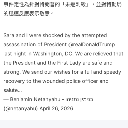
事件定性為針對特朗普的「未遂刺殺」，並對特勤局
的迅速反應表示敬意。
Sara and I were shocked by the attempted
assassination of President
@realDonaldTrump
last night in Washington, DC. We are relieved that
the President and the First Lady are safe and
strong. We send our wishes for a full and speedy
recovery to the wounded police officer and
salute…
— Benjamin Netanyahu - בנימין נתניהו
(@netanyahu)
April 26, 2026