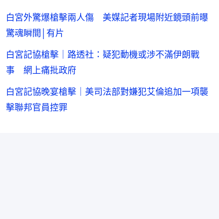
白宮外驚爆槍擊兩人傷 美媒記者現場附近鏡頭前曝
驚魂瞬間│有片
白宮記協槍擊｜路透社：疑犯動機或涉不滿伊朗戰
事 網上痛批政府
白宮記協晚宴槍擊｜美司法部對嫌犯艾倫追加一項襲
擊聯邦官員控罪