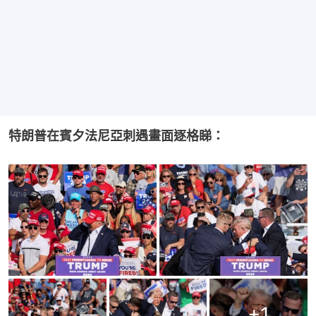
特朗普在賓夕法尼亞刺遇畫面逐格睇：
+
1