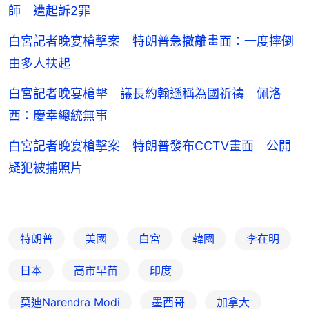
白宮記者晚宴槍擊案 特朗普急撤離畫面：一度摔倒
由多人扶起
白宮記者晚宴槍擊 議長約翰遜稱為國祈禱 佩洛
西：慶幸總統無事
白宮記者晚宴槍擊案 特朗普發布CCTV畫面 公開
疑犯被捕照片
特朗普
美國
白宮
韓國
李在明
日本
高市早苗
印度
莫迪Narendra Modi
墨西哥
加拿大