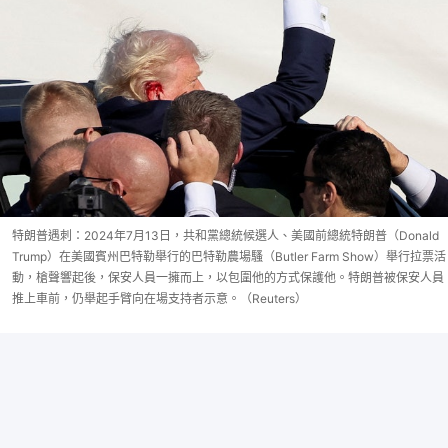
特朗普遇刺：2024年7月13日，共和黨總統候選人、美國前總統特朗普（Donald
Trump）在美國賓州巴特勒舉行的巴特勒農場騷（Butler Farm Show）舉行拉票活
動，槍聲響起後，保安人員一擁而上，以包圍他的方式保護他。特朗普被保安人員
推上車前，仍舉起手臂向在場支持者示意。（Reuters）