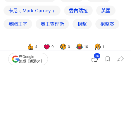
卡尼﹙Mark Carney﹚
委內瑞拉
英國
英國王室
英王查理斯
槍擊
槍擊案
4
0
0
10
1
36
在Google
追蹤《香港01》
國際
即時國際
白宮記者晚宴槍擊｜總統撤離時疑跌
倒 特朗普：特勤人員要求趴下