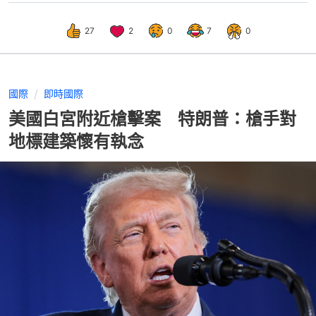
27
2
0
7
0
國際
即時國際
美國白宮附近槍擊案 特朗普：槍手對
地標建築懷有執念