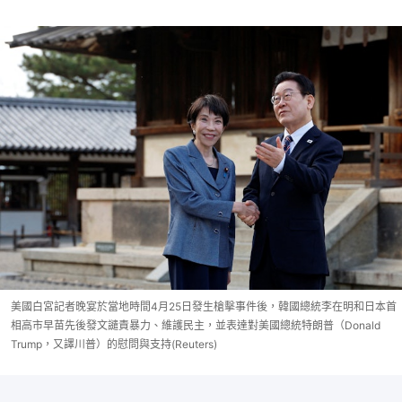
美國白宮記者晚宴於當地時間4月25日發生槍擊事件後，韓國總統李在明和日本首
相高市早苗先後發文譴責暴力、維護民主，並表達對美國總統特朗普（Donald
Trump，又譯川普）的慰問與支持(Reuters)