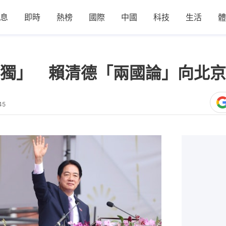
息
即時
熱榜
國際
中國
科技
生活
體
獨」 賴清德「兩國論」向北京
45