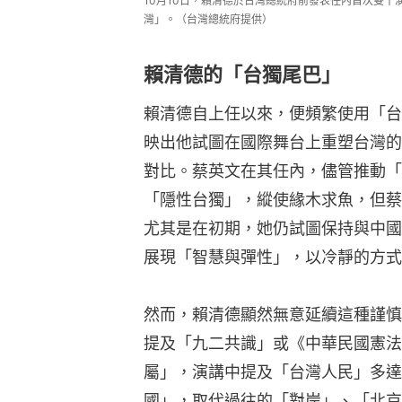
10月10日，賴清德於台灣總統府前發表任內首次雙
灣」。（台灣總統府提供）
賴清德的「台獨尾巴」
賴清德自上任以來，便頻繁使用「台
映出他試圖在國際舞台上重塑台灣的
對比。蔡英文在其任內，儘管推動「
「隱性台獨」，縱使緣木求魚，但蔡
尤其是在初期，她仍試圖保持與中國
展現「智慧與彈性」，以冷靜的方式
然而，賴清德顯然無意延續這種謹慎
提及「九二共識」或《中華民國憲法
屬」，演講中提及「台灣人民」多達
國」，取代過往的「對岸」、「北京