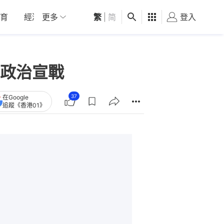
育
經濟
更多
01深圳
繁
觀點
|
简
健康
好食玩飛
登入
女
政治宣戰
37
在Google
追蹤《香港01》