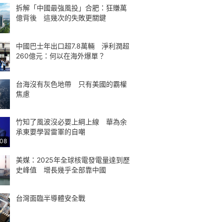
拆解「中國最強風投」合肥：狂賺萬
億背後 這幾次的失敗更關鍵
中國巴士年出口超7.8萬輛 淨利潤超
260億元：何以在海外爆單？
台海沒有灰色地帶 只有美國的霸權
焦慮
竹知了風波沒必要上綱上線 華為余
承東要學習雷軍的自嘲
:08
美媒：2025年全球核電發電量達到歷
史峰值 增長幾乎全部靠中國
台灣面臨半導體安全戰