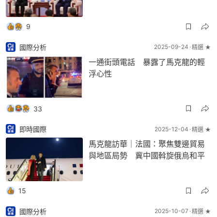
9
國際分析
2025-09-24
精選 ★
一通街頭電話 暴露了馬克龍的輕
浮心性
33
即時國際
2025-12-04
精選 ★
馬克龍訪華｜法國：聚焦雙邊貿易
與地區局勢 冀中國斡旋俄烏和平
15
國際分析
2025-10-07
精選 ★