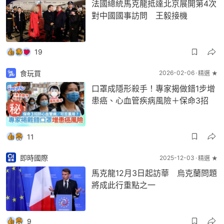
法國總統馬克龍抵達北京展開第4次
對中國國事訪問 王毅接機
19
食玩買
2026-02-06
精選 ★
口罩成隱形殺手！專家揭做錯1步增
患癌、心血管疾病風險＋保命3招
11
即時國際
2025-12-03
精選 ★
馬克龍12月3日起訪華 烏克蘭問題
將成此行重點之一
9