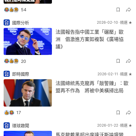
54
國際分析
2026-02-10
精選 ★
法國報告指中國工業「碾壓」歐
洲 倡激進方案如複製《廣場協
議》
20
即時國際
2026-02-11
精選 ★
法國總統馬克龍再「敲警鐘」：歐
盟再不作為 將被中美橫掃出局
17
環球趣聞
2026-01-22
精選 ★
馬克龍戴黑超出席達沃斯論壇變