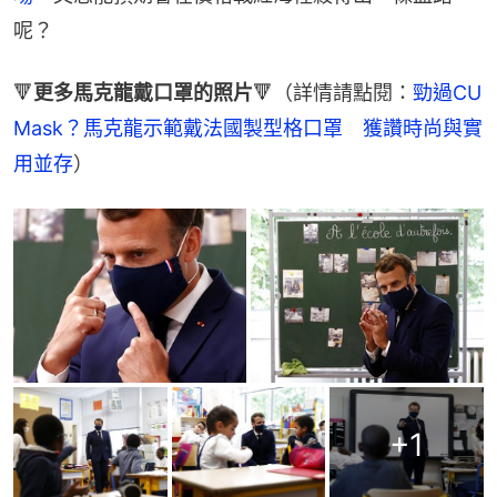
呢？
🔻
更多馬克龍戴口罩的照片
🔻（詳情請點閱：
勁過CU 
Mask？馬克龍示範戴法國製型格口罩　獲讚時尚與實
用並存
）
+
1