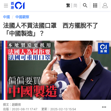
繁
|
简
中國
中國觀察
法國人不買法國口罩 西方擺脫不了
「中國製造」？
撰文：
趙觀祺
出版：
2020-06-11 17:47
更新：
2025-02-13 15:54