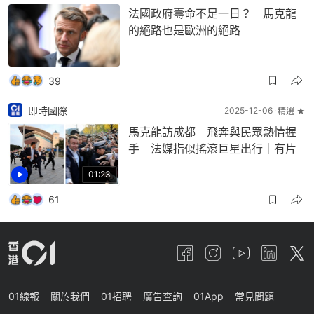
法國政府壽命不足一日？ 馬克龍
的絕路也是歐洲的絕路
39
即時國際
2025-12-06
精選 ★
馬克龍訪成都 飛奔與民眾熱情握
手 法媒指似搖滾巨星出行｜有片
01:23
61
01線報
關於我們
01招聘
廣告查詢
01App
常見問題