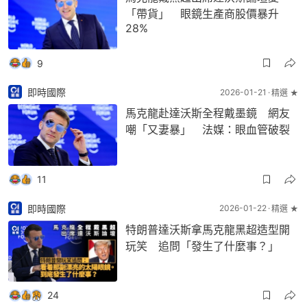
「帶貨」 眼鏡生產商股價暴升
28%
9
即時國際
2026-01-21
精選 ★
馬克龍赴達沃斯全程戴墨鏡 網友
嘲「又妻暴」 法媒：眼血管破裂
11
即時國際
2026-01-22
精選 ★
特朗普達沃斯拿馬克龍黑超造型開
玩笑 追問「發生了什麼事？」
24