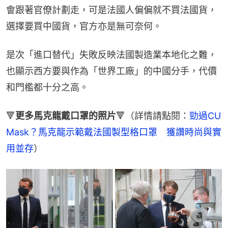
會跟著官僚計劃走，可是法國人偏偏就不買法國貨，
選擇要買中國貨，官方亦是無可奈何。
是次「進口替代」失敗反映法國製造業本地化之難，
也顯示西方要與作為「世界工廠」的中國分手，代價
和門檻都十分之高。
🔻
更多馬克龍戴口罩的照片
🔻（詳情請點閱：
勁過CU 
Mask？馬克龍示範戴法國製型格口罩　獲讚時尚與實
用並存
）