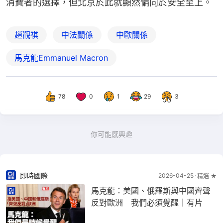
消費者的選擇，但北京於此就顯然偏向於安全至上。
趙觀祺
中法關係
中歐關係
馬克龍Emmanuel Macron
78
0
1
29
3
你可能感興趣
即時國際
2026-04-25
精選 ★
馬克龍：美國、俄羅斯與中國齊聲
反對歐洲 我們必須覺醒｜有片