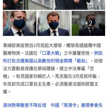
+
2
事緣歐美疫情自2月底起大爆發，觸發各國搶購中國
醫療物資。法國在
「口罩大戰」
之中屢屢受挫，
例如
所訂批次遭美國以高數倍的現金開價「截劫」
，迫使
法方要動員保護在華採購鏈，建立中法專屬「空
橋」。有見國家仰賴於人，馬克龍在3月底就呼籲：
年底前完成口罩自主生產，必須重建法國和歐盟主
權。
澳洲對華敵意不降反增 中國「限澳令」連環拳會失