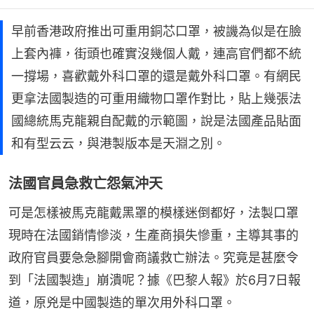
早前香港政府推出可重用銅芯口罩，被譏為似是在臉
上套內褲，街頭也確實沒幾個人戴，連高官們都不統
一撐場，喜歡戴外科口罩的還是戴外科口罩。有網民
更拿法國製造的可重用織物口罩作對比，貼上幾張法
國總統馬克龍親自配戴的示範圖，說是法國產品貼面
和有型云云，與港製版本是天淵之別。
法國官員急救亡怨氣沖天
可是怎樣被馬克龍戴黑罩的模樣迷倒都好，法製口罩
現時在法國銷情慘淡，生產商損失慘重，主導其事的
政府官員要急急腳開會商議救亡辦法。究竟是甚麼令
到「法國製造」崩潰呢？據《巴黎人報》於6月7日報
道，原兇是中國製造的單次用外科口罩。