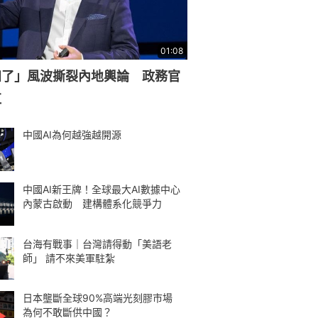
01:08
知了」風波撕裂內地輿論 政務官
杠
中國AI為何越強越開源
中國AI新王牌！全球最大AI數據中心
內蒙古啟動 建構體系化競爭力
台海有戰事｜台灣請得動「美語老
師」 請不來美軍駐紮
日本壟斷全球90%高端光刻膠市場
為何不敢斷供中國？