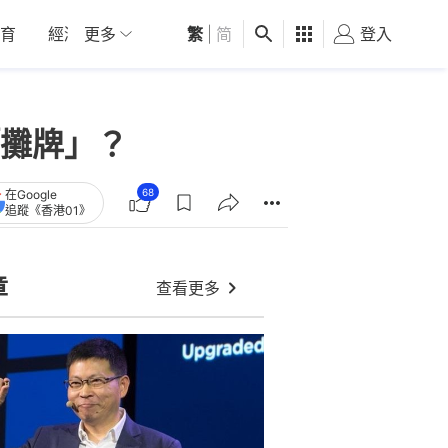
育
經濟
更多
01深圳
繁
觀點
|
简
健康
好食玩飛
登入
女
攤牌」？
68
在Google
追蹤《香港01》
章
查看更多