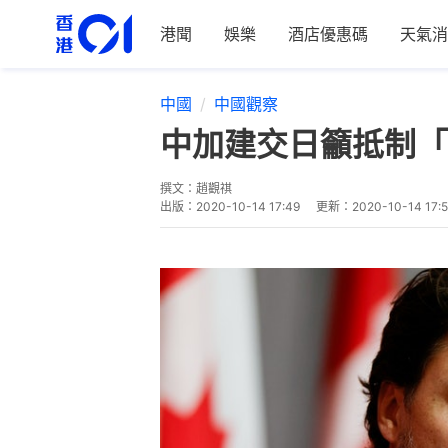
港聞
娛樂
酒店優惠碼
天氣消
中國
中國觀察
中加建交日籲抵制「
撰文：
趙觀祺
出版：
2020-10-14 17:49
更新：
2020-10-14 17: