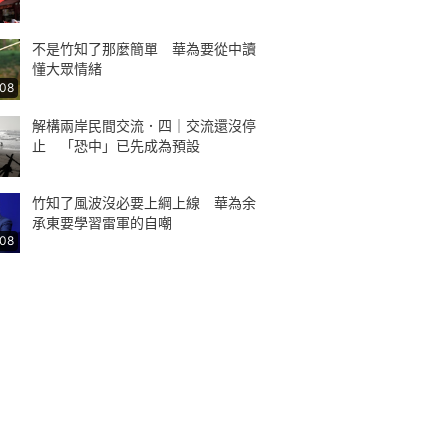
不是竹知了那麼簡單 華為要從中讀
懂大眾情緒
:08
解構兩岸民間交流．四｜交流還沒停
止 「恐中」已先成為預設
竹知了風波沒必要上綱上線 華為余
承東要學習雷軍的自嘲
:08