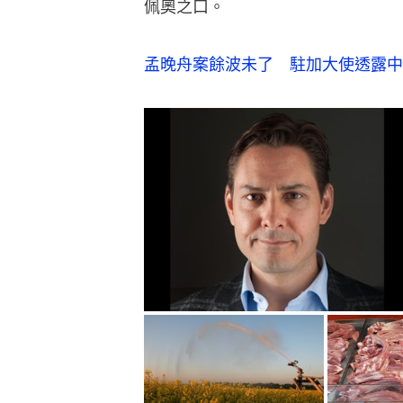
佩奧之口。
孟晚舟案餘波未了　駐加大使透露中