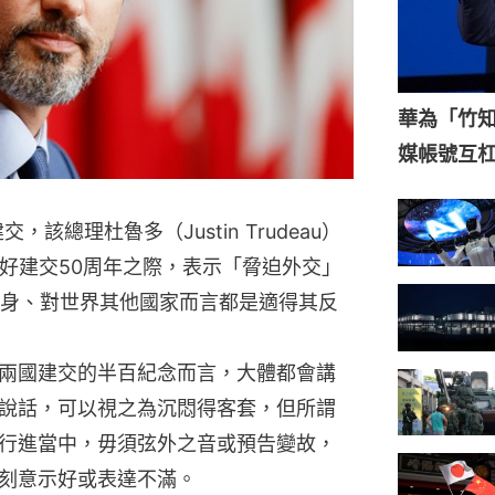
華為「竹
媒帳號互
，該總理杜魯多（Justin Trudeau）
正好建交50周年之際，表示「脅迫外交」
）對中國自身、對世界其他國家而言都是適得其反
兩國建交的半百紀念而言，大體都會講
說話，可以視之為沉悶得客套，但所謂
行進當中，毋須弦外之音或預告變故，
刻意示好或表達不滿。