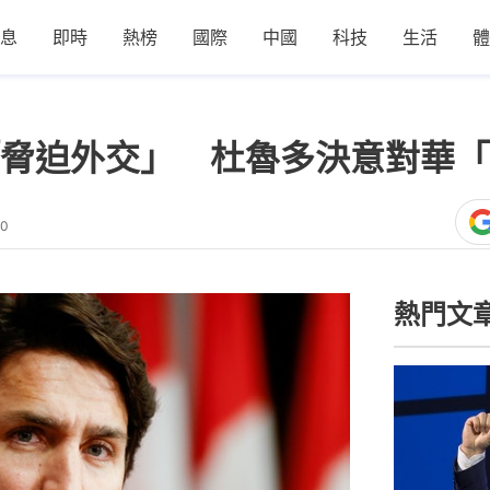
息
即時
熱榜
國際
中國
科技
生活
體
脅迫外交」 杜魯多決意對華「
50
熱門文