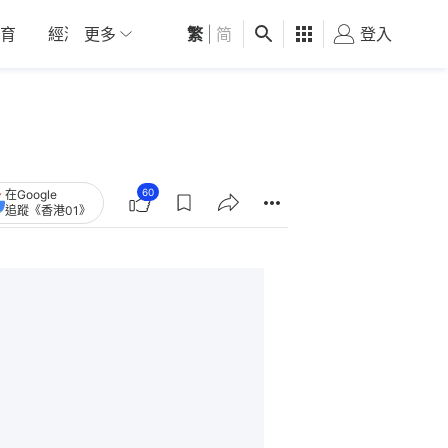
育
經濟
更多
01深圳
繁
觀點
|
简
健康
好食玩飛
登入
女
60
在Google
追蹤《香港01》