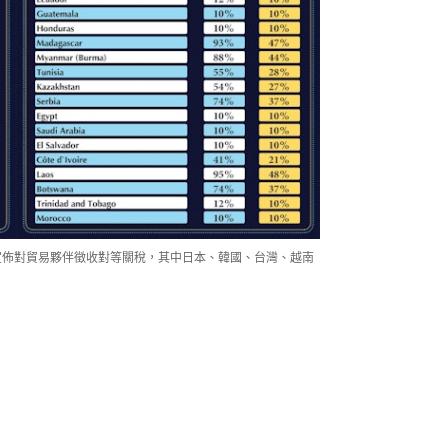
ump）宣佈對貿易夥伴徵收對等關稅，其中日本、韓國、台灣、越南