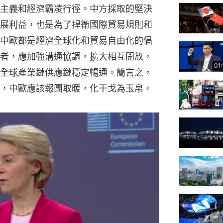
主義和經濟霸凌行徑。中方採取的堅決
展利益，也是為了捍衛國際貿易規則和
中歐都是經濟全球化和貿易自由化的倡
者，應加強溝通協調，擴大相互開放，
01
全球產業鏈供應鏈穩定暢通。簡言之，
，中歐應該報團取暖，化干戈為玉帛。