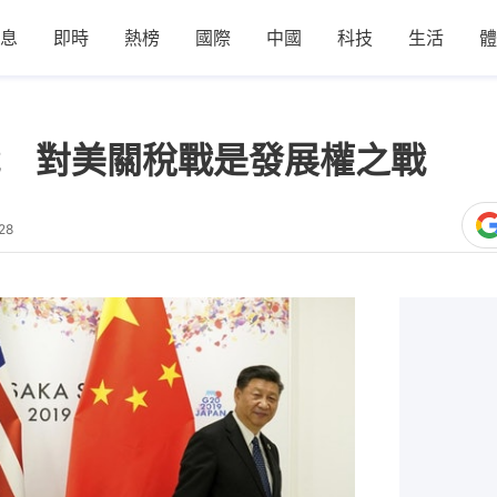
息
即時
熱榜
國際
中國
科技
生活
體
 對美關稅戰是發展權之戰
28