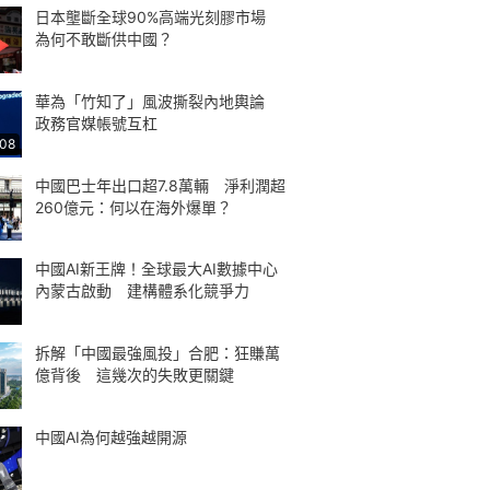
日本壟斷全球90%高端光刻膠市場
為何不敢斷供中國？
華為「竹知了」風波撕裂內地輿論
政務官媒帳號互杠
:08
中國巴士年出口超7.8萬輛 淨利潤超
260億元：何以在海外爆單？
中國AI新王牌！全球最大AI數據中心
內蒙古啟動 建構體系化競爭力
拆解「中國最強風投」合肥：狂賺萬
億背後 這幾次的失敗更關鍵
中國AI為何越強越開源