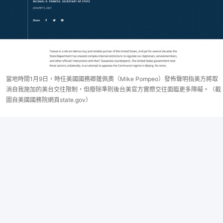
當地時間1月9日，時任美國國務卿蓬佩奧（Mike Pompeo）發佈聲明指美方將取
消自我施加的美台交往限制，但廢除準則後台美官方實際交往面臨更多障礙。（截
圖自美國國務院網頁state.gov）