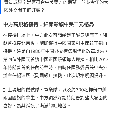
實質成果？是否符合中美雙方的期望，並為今年的大
國外交開了個好頭？
中方高規格接待：細節彰顯中美二元格局
在接待排場上，中方此次可謂給足了誠意與面子。特
朗普抵達北京後，隨即獲得中國國家副主席韓正親自
接機。這是自1980年中國外交禮儀現代化改革以來，
第四位外國元首獲中國正國級領導人迎接。相比2017
年特朗普首度任內訪華時，由時任國務委員兼中央外
辦主任楊潔篪（副國級）接機，此次規格明顯提升。
加上現場的儀仗隊、軍樂隊，以及約300名揮舞中美
兩國國旗的學生，中方顯然深諳特朗普對盛大場面的
喜好，為其鋪設了滿滿的紅地毯。