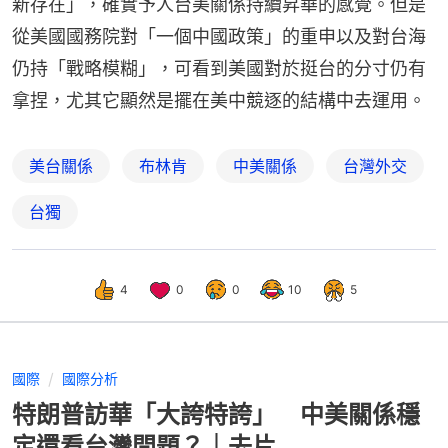
新存在」，確實予人台美關係持續昇華的感覺。但是
從美國國務院對「一個中國政策」的重申以及對台海
仍持「戰略模糊」，可看到美國對於挺台的分寸仍有
拿捏，尤其它顯然是擺在美中競逐的結構中去運用。
美台關係
布林肯
中美關係
台灣外交
台獨
4
0
0
10
5
國際
國際分析
特朗普訪華「大誇特誇」 中美關係穩
定還看台灣問題？｜去片