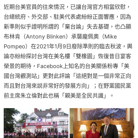
近期台美官員的往來情況，已讓台灣官方相當欣慰，
台總統府、外交部、駐美代表處紛紛正面響應，因為
新準則似乎證明所謂的「棄台論」失去基礎，也凸顯
布林肯（Antony Blinken）承襲龐佩奧（Mike 
Pompeo）在2021年1月9日廢除準則的臨去秋波，輿
論亦紛紛探討台灣在美名樓「雙橡園」恢復昔日宴客
榮景的期待，Facebook上知名的台美關係粉專「美
國台灣觀測站」更對此評論「這絕對是一個非常正向
而且對台灣來説非常好的發展方向」；在野黨國民黨
前主席朱立倫對此也稱「親美是全民共識」。