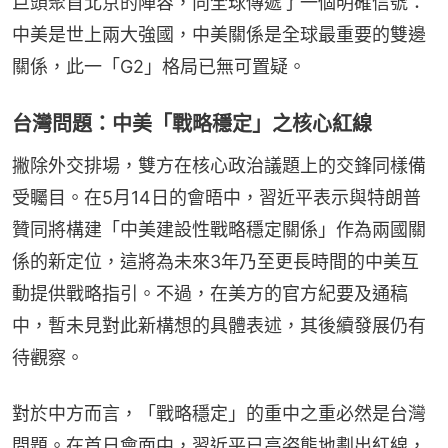
巨頭聚首北京的陣容，向全球傳遞了一個明確信號：
中美是世上兩大強國，中美關係是全球最重要的雙邊
關係，此一「G2」格局已無可置疑。
台灣問題：中美「戰略穩定」之核心紅線
撇除外交排場，雙方在核心政治議題上的交鋒同樣備
受矚目。在5月14日的會晤中，習近平表示與特朗普
贊同將構建「中美建設性戰略穩定關係」作為兩國關
係的新定位，這將為未來3年乃至更長時間的中美互
動提供戰略指引。不過，在美方的官方紀要及通稿
中，暫未見對此新構想的具體表述，其後續發展仍有
待觀察。
對於中方而言，「戰略穩定」的重中之重必然是台灣
問題。在首日會面中，習近平已高姿態地劃出紅線，