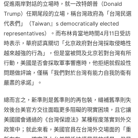
促進兩岸對話的立場時，就一改特朗普（Donald 
Trump）任期尾段的立場，稱台灣政府為「台灣民選
代表們」（Taiwan』s democratically elected 
representatives）。而布林肯當地時間4月11日受訪
時表示，華府認真關切「北京政府對台灣採取侵略性
越來越強的行為」，但是當被問及北京若對台灣有所
行動，美國是否會採取軍事響應時，他拒絕就假設性
問題做評論，僅稱「我們對於台灣有能力自我防衞有
嚴肅的承諾」。
總而言之，新準則是舊準則的再包裝，縫補舊準則失
效後台美官方交往面臨更多阻礙的現實困境，且它讓
美國國會通過的《台灣保證法》某種程度落實到外交
政策中；就此來看，美國官員在台灣外交場面的「重