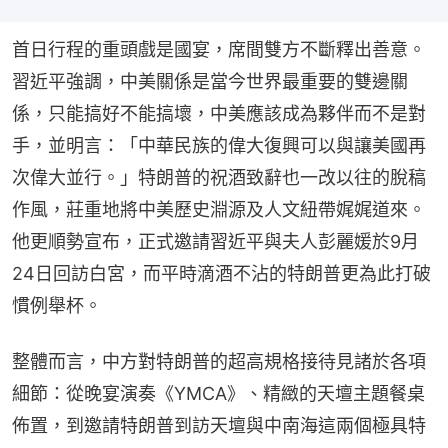
首日行程的重頭戲是國宴，席間雙方不斷釋出善意。
習近平強調，中美關係是當今世界最重要的雙邊關
係，只能搞好不能搞壞，中美應該成為夥伴而不是對
手，並明言：「中華民族的偉大復興可以與讓美國再
次偉大並行。」特朗普的祝酒致辭也一改以往的脫稿
作風，莊重地將中美歷史淵源及人文紐帶娓娓道來。
他更順勢宣布，正式邀請習近平與夫人彭麗媛於9月
24日回訪白宮，而平時滴酒不沾的特朗普更為此打破
慣例舉杯。
整體而言，中方對特朗普的超高規格接待見諸於各項
細節：從晚宴演奏《YMCA》、精緻的天壇主題餐桌
佈置，到邀請特朗普到訪天壇與中南海這兩個極具特