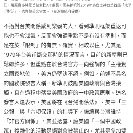
任，若屬實亦將是首位女性AIT處長。圖為孫曉雅2019年訪台主持台美首屆「太平
洋對話」，也與蔡英文會面。（台灣總統府提供）
不過對台美關係感到樂觀的人，看到準則框架重返可
能也不會泄氣，反而會強調重點不是有沒有準則，而
是在於「限制」的有無。確實，相較以往，尤其是
1979年台美甫斷交那時的情況而言，目前的新準則已
鬆綁許多，但重點在於台灣官方一向強調的「主權獨
立國家地位」，美方仍堅決不認。例如，前述不具名
的國務院發言人稱，新準則鼓勵美國政府與台灣接
觸，且在過程中落實美國政府的一中政策原則。這名
發言人還表示，美國將在《台灣關係法》、美中「三
公報」與「六項保證」的指導下，繼續與台灣維持
「非官方關係」，其並透露，讓美國「一個中國政
策」複雜化的活動是絕對會被禁止的，尤其是參加雙