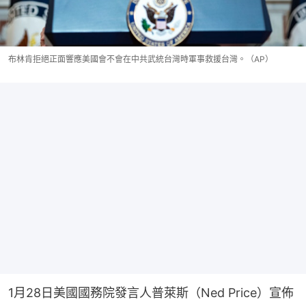
布林肯拒絕正面響應美國會不會在中共武統台灣時軍事救援台灣。（AP）
1月28日美國國務院發言人普萊斯（Ned Price）宣佈