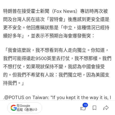
特朗普在接受霍士新聞（Fox News）專訪時再次被
問及台灣人民在這次「習特會」後應感到更安全還是
更不安全。他回應稱狀態是「中立，這種情況已經持
續好多年」，並表示不預期台海會爆發衝突：
「我會這麼說，我不想看到有人走向獨立。你知道，
我們可能得遠赴9500英里去打仗，我不想那樣。我們
不想打仗，如果現狀保持不變，我認為中國會接受
的。但我們不希望有人說：我們獨立吧，因為美國支
持我們。」
.
@POTUS
on Taiwan: "If you kept it the way it is, I
think China is going to be okay with that — but
19
在Google
追蹤《香港01》
we're not looking to have somebody say, 'let's go