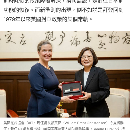
則廢除後的政策障礙解決，換句話説，是對往昔準則
功能的恢復。而新準則的出現，倒不如説是拜登回到
1979年以來美國對華政策的某個常軌。
美國在台協會（AIT）現任處長酈英傑（William Brent Christensen）今夏將離
任，新任AIT處長傳出將由美國國務院亞太副助卿孫曉雅（Sandra Oudkirk）接