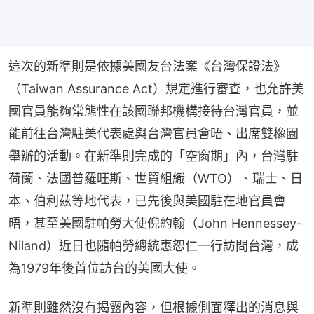
這次的新準則是依據美國友台法案《台灣保證法》
（Taiwan Assurance Act）規定進行審查，也允許美
國官員能夠常態性在該國聯邦機構接待台灣官員，並
能前往台灣駐美代表處與台灣官員會晤、出席雙橡園
舉辦的活動。在新準則完成的「空窗期」內，台灣駐
荷蘭、法國普羅旺斯、世貿組織（WTO）、瑞士、日
本、伯利茲等地代表，已先後與美國駐在地官員會
晤，甚至美國駐帕勞大使倪約翰（John Hennessey-
Niland）近日也隨帕勞總統惠恕仁一行訪問台灣，成
為1979年後首位訪台的美國大使。
新準則雖然沒有揭露內容，但根據側面釋出的消息與