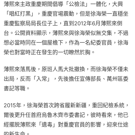
薄熙來主政重慶期間倡導「公檢法」一體化，大興
「唱紅打黑」，重慶官場震動，但是徐海榮一直穩坐
重慶監察局局長位子上，直到2012年6月薄熙來倒
台。公開資料顯示，薄熙來與徐海榮似無交集，不過
想必當時同在一個屋檐下，作為一名紀委官員，徐海
榮也對當時正在發生的一切瞭然於胸。
薄熙來落馬後，原班人馬大批撤換，而徐海榮不僅未
出局，反而「入常」，先後擔任宣傳部長、萬州區委
書記等職。
2015年，徐海榮首次跨省履新新疆，重回紀檢系統，
爾後更升任首府烏魯木齊市委書記，彼時看來，他已
經擺脱薄熙來「遺毒」對重慶官員的影響，迎來仕途
的新生命。