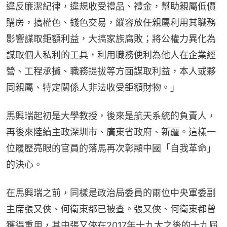
違反廉潔紀律，違規收受禮品、禮金，幫助親屬低價
購房，搞權色、錢色交易，縱容放任親屬利用其職務
影響謀取鉅額利益，大搞家族腐敗；將公權力異化為
謀取個人私利的工具，利用職務便利為他人在企業經
營、工程承攬、職務提拔等方面謀取利益，本人或夥
同親屬、特定關係人非法收受鉅額財物。」
馬興瑞起初是大學教授，後來是航天系統的負責人，
再後來陸續主政深圳市、廣東省政府、新疆。這樣一
位履歷亮眼的官員的落馬再次彰顯中國「自我革命」
的決心。
在馬興瑞之前，同樣是政治局委員的兩位中央軍委副
主席張又俠、何衛東都已被查。張又俠、何衛東都曾
獲得重用，其中張又俠在2017年十九大之後的十九屆