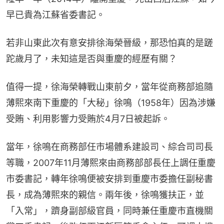
早已貴為江蘇省委書記。
若非山東此次有意安排徐海榮晉級，那恐怕真的是蹉
跎歲月了，未知這是否與重慶的經歷有關？
值得一提，徐海榮轉戰山東前夕，當年從商務部追隨
薄熙來南下重慶的「大秘」徐鳴（1958年）因為涉嫌
受賄、利用影響力受賄於4月7日被起訴。
當年，徐鳴在商務部任市場體系建設司、綜合司司長
等職，2007年11月薄熙來由商務部部長任上調任重慶
市委書記，轉年徐鳴便被安排到重慶市委擔任副秘書
長，成為薄熙來的親信。兩年後，徐鳴獲扶正，並
「入常」，躋身副部級官員，同時兼任重慶市直機關