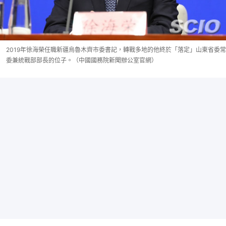
2019年徐海榮任職新疆烏魯木齊市委書記，轉戰多地的他終於「落定」山東省委常
委兼統戰部部長的位子。（中國國務院新聞辦公室官網）