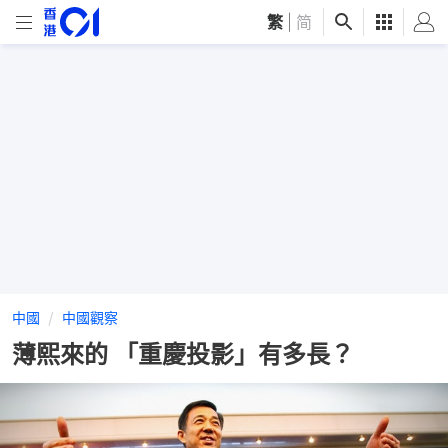
繁
|
简
中國
中國觀察
薄熙來的 「重慶投影」有多長？