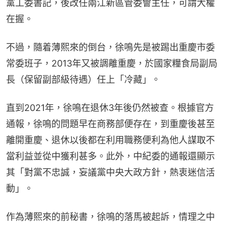
黨工委書記，後改任兩江新區管委會主任，可謂大權
在握。
不過，隨着薄熙來的倒台，徐鳴先是被踢出重慶市委
常委班子，2013年又被調離重慶，於國家糧食局副局
長（保留副部級待遇）任上「冷藏」。
直到2021年，徐鳴在退休3年後仍然被查。根據官方
通報，徐鳴的問題早在商務部便存在，到重慶後甚至
離開重慶、退休以後都在利用職務便利為他人謀取不
當利益並從中獲利甚多。此外，中紀委的通報還顯示
其「對黨不忠誠，妄議黨中央大政方針，熱衷迷信活
動」。
作為薄熙來的前秘書，徐鳴的落馬被起訴，情理之中