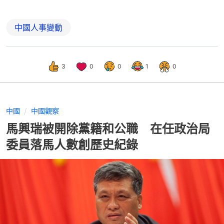
中國人事變動
3
0
0
1
0
中國
中國觀察
馬興瑞被開除黨籍和公職 在任政治局
委員落馬人數創歷史紀錄