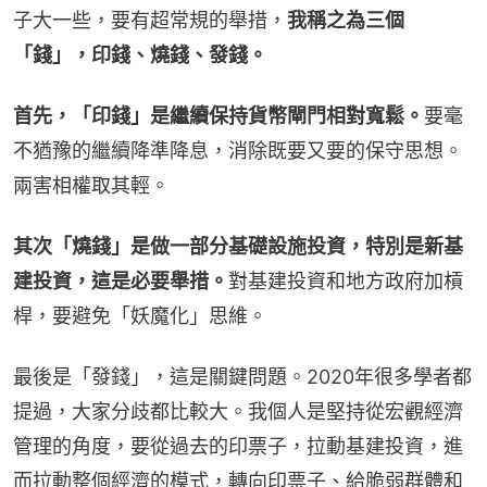
子大一些，要有超常規的舉措，
我稱之為三個
「錢」，印錢、燒錢、發錢。
首先，「印錢」是繼續保持貨幣閘門相對寬鬆。
要毫
不猶豫的繼續降準降息，消除既要又要的保守思想。
兩害相權取其輕。
其次「燒錢」是做一部分基礎設施投資，特別是新基
建投資，這是必要舉措。
對基建投資和地方政府加槓
桿，要避免「妖魔化」思維。
最後是「發錢」，這是關鍵問題。2020年很多學者都
提過，大家分歧都比較大。我個人是堅持從宏觀經濟
管理的角度，要從過去的印票子，拉動基建投資，進
而拉動整個經濟的模式，轉向印票子、給脆弱群體和