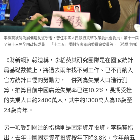
李稻葵被認為屬偏建制派學者，曾任中國人民銀行貨幣政策委員會委員，第十一屆
至第十三屆全國政協委員， 「十二五」規劃專家諮詢委員會委員等。（視覺中國）
《財新網》報道稱，李稻葵其研究團隊是在國家統計
局基礎數據上，將過去兩年找不到工作、已不再納入
官方統計口徑的勞動力，一併列為失業人口進行測
算，推算目前中國廣義失業率已達10.2%，長期受挫
的失業人口約2400萬人，其中約1300萬人為16歲至
24歲青年。
另一項受到關注的指標則是固定資產投資，李稻葵指
出，去年中國固定資產投資按年下降3.8%，今年前五