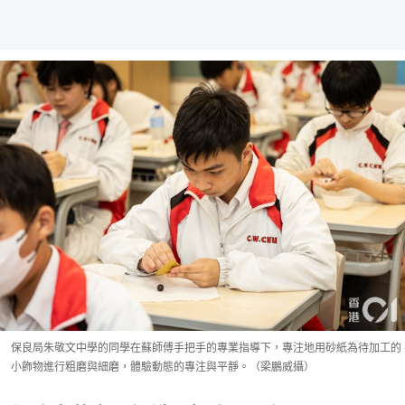
保良局朱敬文中學的同學在蘇師傅手把手的專業指導下，專注地用砂紙為待加工的
小飾物進行粗磨與細磨，體驗動態的專注與平靜。（梁鵬威攝）