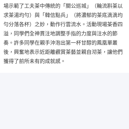
場示範了工夫茶中傳統的「關公巡城」（輪流斟茶以
求茶湯均勻）與「韓信點兵」（將濃郁的茶底滴滴均
勻分落各杯）之妙，動作行雲流水。活動現場茶香四
溢，同學們全神貫注地調整手指的力度與注水的節
奏。許多同學在親手沖泡出第一杯甘醇的鳳凰單叢
後，興奮地表示近距離觀賞茶藝並親自沏茶，讓他們
獲得了前所未有的成就感。