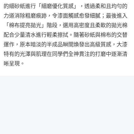
的細砂紙進行「細磨優化質感」，透過柔和且均勻的
力道消除粗磨痕跡，令漆面觸感愈發細膩；最後進入
「棉布提亮拋光」階段，選用高密度且柔軟的拋光棉
配合少量清水進行輕柔擦拭。隨著砂紙與棉布的交替
運作，原本暗淡的半成品瞬間煥發出高級質感，大漆
特有的光澤與肌理在同學們全神貫注的打磨中逐漸清
晰呈現。