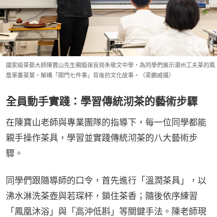
國家級茶藝大師陳寶山先生親臨保良局朱敬文中學，為同學們展示潮州工夫茶的鳳
凰單叢茶葉，解構「開門七件事」背後的文化故事。（梁鵬威攝）
全員動手實踐：學習傳統沏茶的藝術步驟
在陳寶山老師與專業團隊的指導下，每一位同學都能
親手操作茶具，學習並實踐傳統沏茶的八大藝術步
驟。
同學們跟隨導師的口令，首先進行「溫潤茶具」，以
沸水淋洗茶壺與若琛杯，鎖住茶香；隨後依序練習
「鳳凰沐浴」與「高沖低斟」等關鍵手法。陳老師現