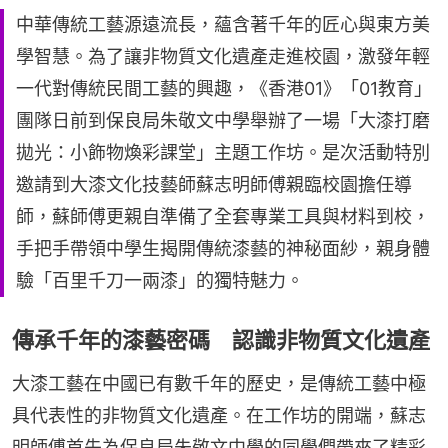
中華傳統工藝源遠流長，蘊含著千年的匠心與東方美
學智慧。為了讓非物質文化遺產走進校園，激發年輕
一代對傳統民間工藝的興趣，《香港01》「01教育」
團隊日前到保良局朱敬文中學舉辦了一場「大漆打磨
拋光：小飾物煥彩課堂」主題工作坊。是次活動特別
邀請到大漆文化技藝師蘇志明師傅親臨校園擔任導
師，蘇師傅更親自準備了全套專業工具與材料到校，
手把手帶領中學生揭開傳統漆藝的神秘面紗，親身體
驗「百里千刀一兩漆」的獨特魅力。
傳承千年的漆藝密碼 認識非物質文化遺產
大漆工藝在中國已有數千年的歷史，是傳統工藝中極
具代表性的非物質文化遺產。在工作坊的開端，蘇志
明師傅首先為保良局朱敬文中學的同學們帶來了精彩