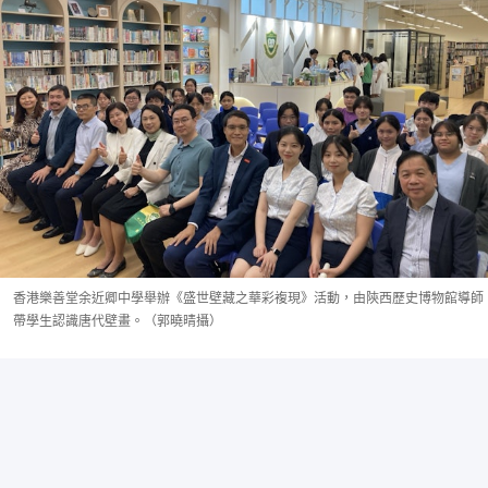
香港樂善堂余近卿中學舉辦《盛世壁藏之華彩複現》活動，由陝西歷史博物館導師
帶學生認識唐代壁畫。（郭曉晴攝）