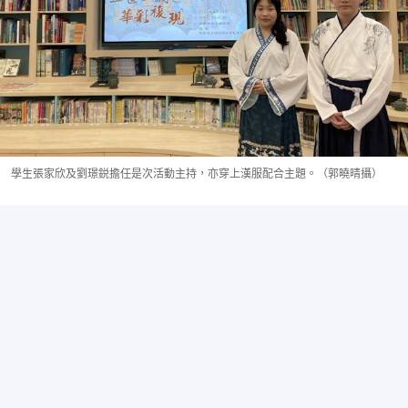
學生張家欣及劉璟鋭擔任是次活動主持，亦穿上漢服配合主題。（郭曉晴攝）