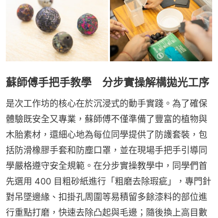
蘇師傅手把手教學 分步實操解構拋光工序
是次工作坊的核心在於沉浸式的動手實踐。為了確保
體驗既安全又專業，蘇師傅不僅準備了豐富的植物與
木胎素材，還細心地為每位同學提供了防護套裝，包
括防滑橡膠手套和防塵口罩，並在現場手把手引導同
學嚴格遵守安全規範。在分步實操教學中，同學們首
先選用 400 目粗砂紙進行「粗磨去除瑕疵」，專門針
對吊墜邊緣、扣掛孔周圍等易積留多餘漆料的部位進
行重點打磨，快速去除凸起與毛邊；隨後換上高目數