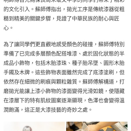
的文化引入。蘇師傅指出，拋光工序是傳統漆器從粗
糙到精美的關鍵步驟，見證了中華民族的耐心與匠
心。
為了讓同學們更直觀地感受顏色的碰撞，蘇師傅特別
準備了已完成多層顏色配搭堆漆、處於固化狀態的半
成品小飾物，包括木胎漆珠、種子胎吊墜、圓形木胎
手鐲及木牌。這些飾物表面雖然完成了底漆塗刷，但
依然存在細微的刷痕與顆粒雜質。蘇師傅解構道，打
磨拋光能讓上漆小飾物的漆面變得光滑如鏡，使隱藏
在漆層下的特有肌紋圖案逐漸顯現，色澤也會變得溫
潤飽滿，這正是大漆技藝的奇妙之處。