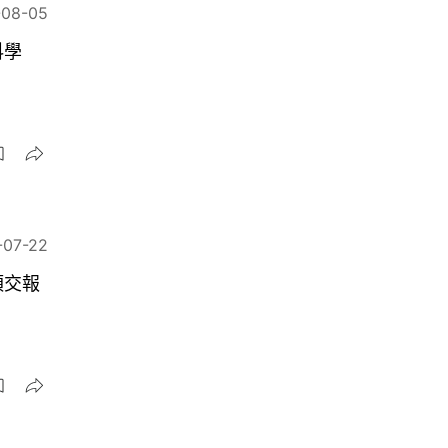
-08-05
科學
-07-22
須交報