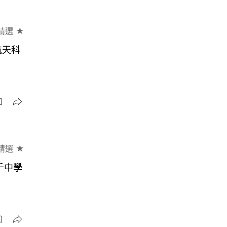
精選 ★
航天科
精選 ★
千中學