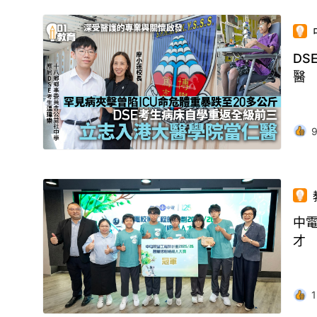
D
醫
中
才
1