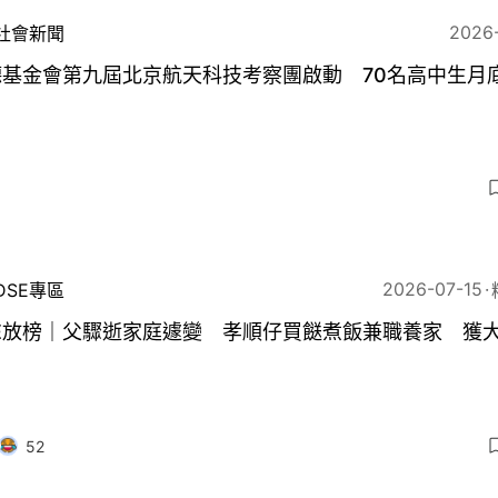
2026
社會新聞
德基金會第九屆北京航天科技考察團啟動 70名高中生月
3
2026-07-15
DSE專區
SE放榜｜父驟逝家庭遽變 孝順仔買餸煮飯兼職養家 獲
52