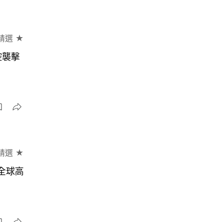
精選 ★
控襲擊
精選 ★
年全球高