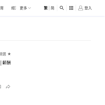
育
經濟
更多
01深圳
繁
觀點
|
简
健康
好食玩飛
登入
女
精選 ★
│薪酬