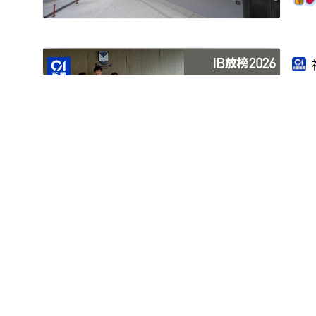
IB
02:02
影片
何
染