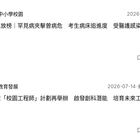
2026
中小學校園
SE放榜｜罕見病夾擊曾病危 考生病床追進度 受醫護感
9
2026-07-14
教育發展
電「校園工程師」計劃再舉辦 啟發創科潛能 培育未來