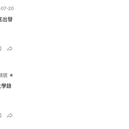
-07-20
底出發
精選 ★
大學錄