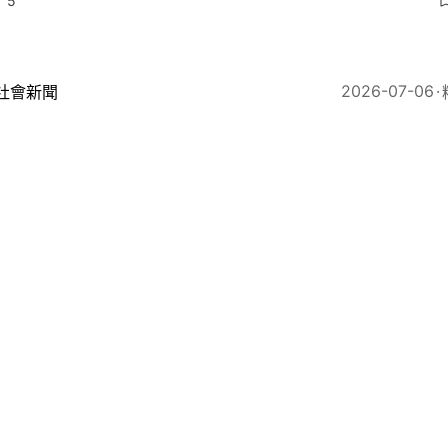
5
2026-07-06
社會新聞
放榜2026｜IB狀元出爐 至少已有66人 英基轄下學校產
56
2026-07-02
中小學校園
蔭棠中學奪全港創科大賽冠軍 AI水質監察平台追蹤藥物