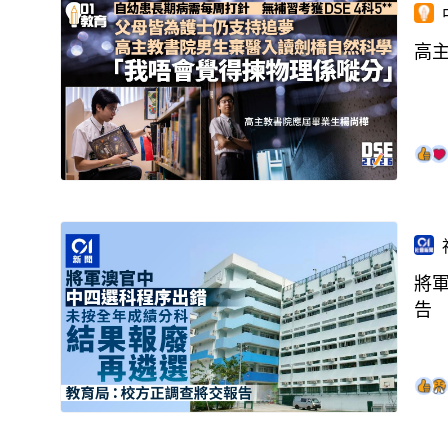
高
將
告