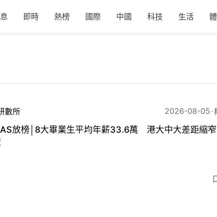
息
即時
熱榜
國際
中國
科技
生活
體
2026-08-05
研數所
PAS放榜│8大畢業生平均年薪33.6萬 港大中大差距縮窄
覽
3