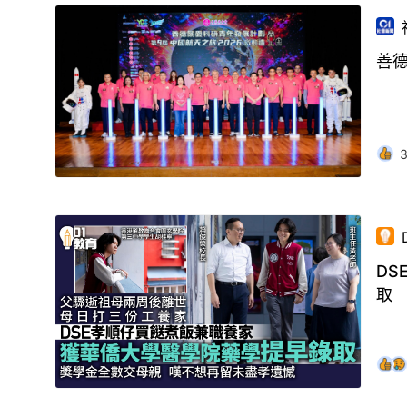
善
D
取