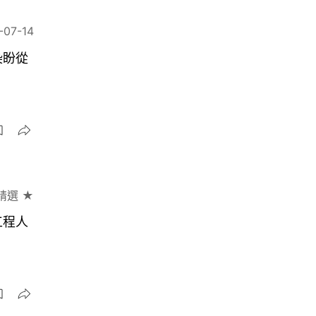
-07-14
染盼從
精選 ★
工程人