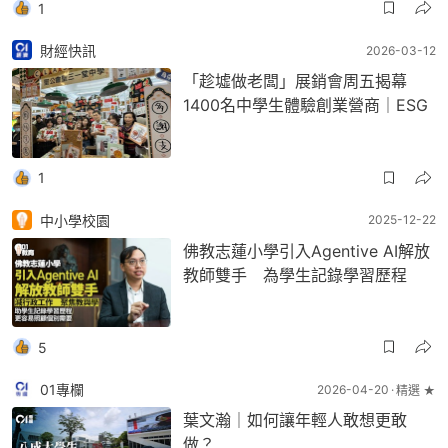
1
財經快訊
2026-03-12
「趁墟做老闆」展銷會周五揭幕
1400名中學生體驗創業營商｜ESG
1
中小學校園
2025-12-22
佛教志蓮小學引入Agentive AI解放
教師雙手 為學生記錄學習歷程
5
01專欄
2026-04-20
精選 ★
葉文瀚｜如何讓年輕人敢想更敢
做？