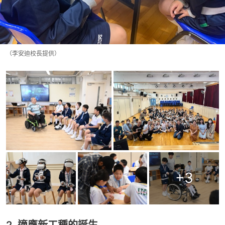
（李安迪校長提供）
+
3
2. 適應新工種的誕生