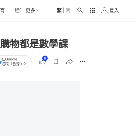
育
經濟
更多
01深圳
繁
觀點
|
简
健康
好食玩飛
登入
女
購物都是數學課
9
在Google
追蹤《香港01》