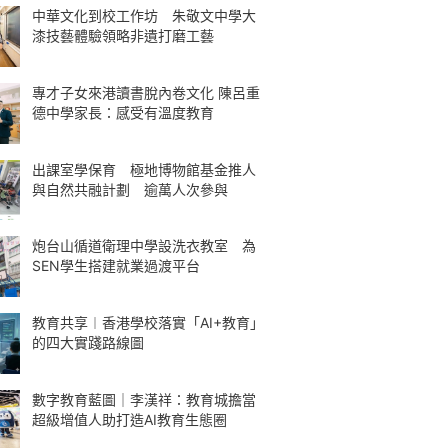
中華文化到校工作坊 朱敬文中學大
漆技藝體驗領略非遺打磨工藝
專才子女來港讀書脫內卷文化 陳呂重
德中學家長：感受有溫度教育
出課室學保育 極地博物館基金推人
與自然共融計劃 逾萬人次參與
炮台山循道衛理中學設洗衣教室 為
SEN學生搭建就業過渡平台
教育共享︱香港學校落實「AI+教育」
的四大實踐路線圖
數字教育藍圖｜李漢祥：教育城擔當
超級增值人助打造AI教育生態圈