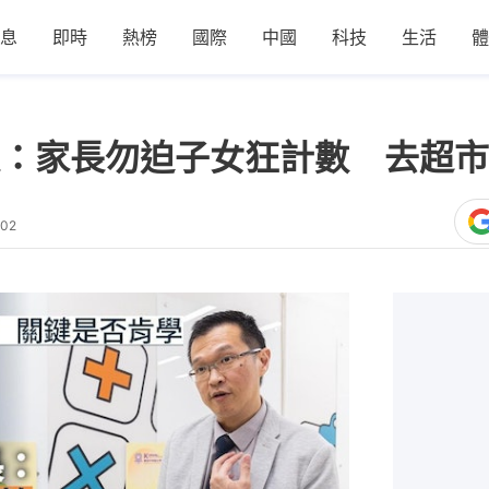
息
即時
熱榜
國際
中國
科技
生活
體
：家長勿迫子女狂計數 去超市
:02