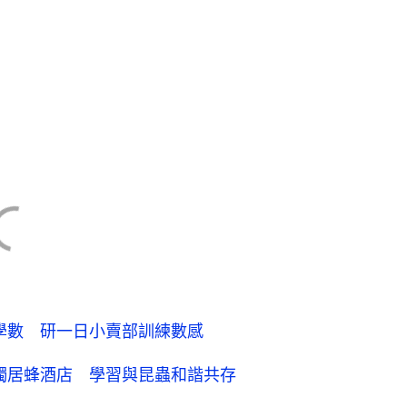
戲學數 研一日小賣部訓練數感
製獨居蜂酒店 學習與昆蟲和諧共存