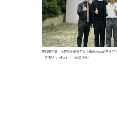
東涌嗇色園主辦可譽中學暨可譽小學自20年前已推行生物科技
「STEM for elite」。（翁曼琛攝）