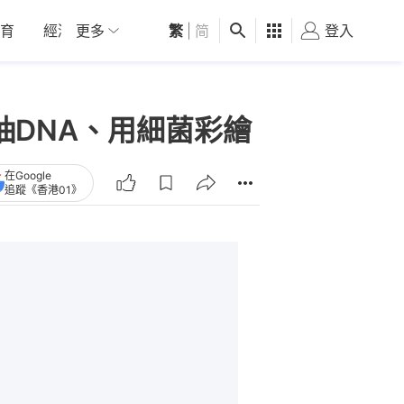
育
經濟
更多
01深圳
繁
觀點
|
简
健康
好食玩飛
登入
女
抽DNA、用細菌彩繪
在Google
追蹤《香港01》