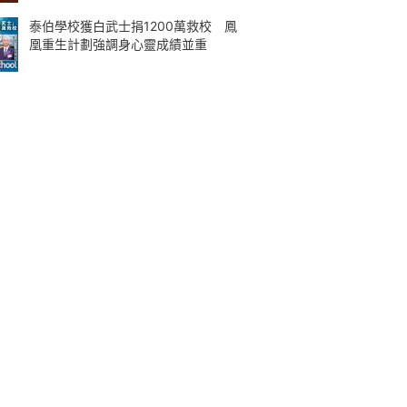
泰伯學校獲白武士捐1200萬救校 鳳
凰重生計劃強調身心靈成績並重