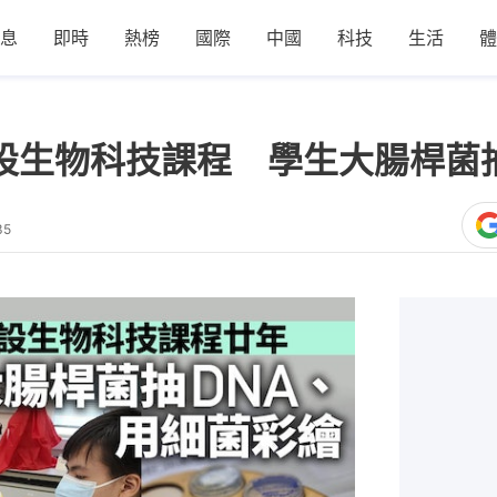
息
即時
熱榜
國際
中國
科技
生活
體
學設生物科技課程 學生大腸桿菌
35