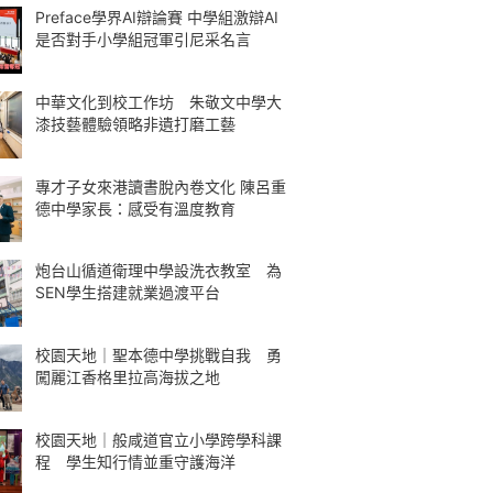
Preface學界AI辯論賽 中學組激辯AI
是否對手小學組冠軍引尼采名言
中華文化到校工作坊 朱敬文中學大
漆技藝體驗領略非遺打磨工藝
專才子女來港讀書脫內卷文化 陳呂重
德中學家長：感受有溫度教育
炮台山循道衛理中學設洗衣教室 為
SEN學生搭建就業過渡平台
校園天地｜聖本德中學挑戰自我 勇
闖麗江香格里拉高海拔之地
校園天地｜般咸道官立小學跨學科課
程 學生知行情並重守護海洋