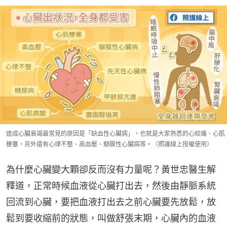
造成心臟衰竭最常見的原因是「缺血性心臟病」，也就是大家熟悉的心絞痛、心肌
梗塞，另外還有心律不整、高血壓、瓣膜性心臟病等。（照護線上授權使用）
為什麼心臟變大顆卻反而沒有力量呢？黃世忠醫生解
釋道，正常時候血液從心臟打出去，然後由靜脈系統
回流到心臟，要把血液打出去之前心臟要先放鬆，放
鬆到要收縮前的狀態，叫做舒張末期，心臟內的血液