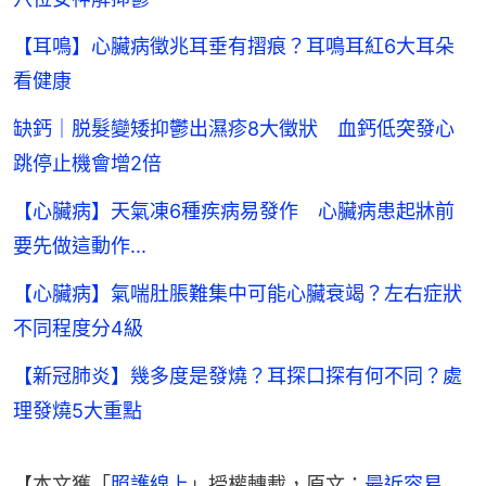
【耳鳴】心臟病徵兆耳垂有摺痕？耳鳴耳紅6大耳朵
看健康
缺鈣｜脱髮變矮抑鬱出濕疹8大徵狀 血鈣低突發心
跳停止機會增2倍
【心臟病】天氣凍6種疾病易發作 心臟病患起牀前
要先做這動作...
【心臟病】氣喘肚脹難集中可能心臟衰竭？左右症狀
不同程度分4級
【新冠肺炎】幾多度是發燒？耳探口探有何不同？處
理發燒5大重點
【本文獲「
照護線上
」授權轉載，原文：
最近容易