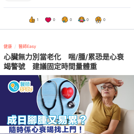
1
0
0
0
0
健康
醫師Easy
心臟無力別當老化 喘/腫/累恐是心衰
竭警號 建議固定時間量體重