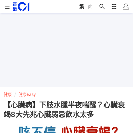
繁
|
简
健康
健康Easy
【心臟病】下肢水腫半夜喘醒？心臟衰
竭8大先兆心臟弱忌飲水太多