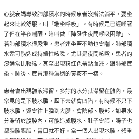
心臟衰竭導致肺部積水的時候患者沒辦法躺平，要坐
起來比較舒服，叫「端坐呼吸」。有時候是已經睡著
了但在半夜喘醒，這叫做「陣發性夜間呼吸困難」。
若肺部積水很嚴重，患者連坐著不動也會喘。肺部積
水還可能造成持續性咳嗽，尤其是夜間咳嗽，患者的
痰通常比較稀，甚至出現粉紅色帶點血液，跟肺部感
染、肺炎、感冒那種濃稠的黃痰不一樣。
患者會出現體液滯留，多餘的水分就滯留在體內，最
常見的是下肢水腫，壓下去就會凹陷，有時候不只下
肢水腫，還會往上腫到大腿、會陰部、腹部。如果水
分滯留於腹腔內，可能造成腹水、肚子會脹，腸子也
都腫腫脹脹，胃口就不好。當一個人出現水腫，體重