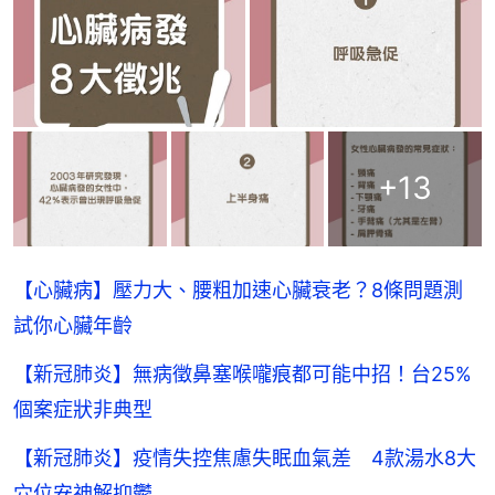
+
13
【心臟病】壓力大、腰粗加速心臟衰老？8條問題測
試你心臟年齡
【新冠肺炎】無病徵鼻塞喉嚨痕都可能中招！台25%
個案症狀非典型
【新冠肺炎】疫情失控焦慮失眠血氣差 4款湯水8大
穴位安神解抑鬱