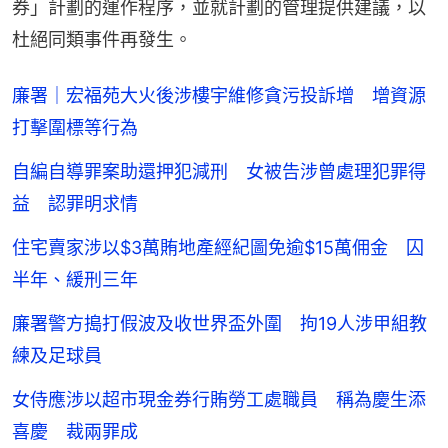
券」計劃的運作程序，並就計劃的管理提供建議，以
杜絕同類事件再發生。
廉署｜宏福苑大火後涉樓宇維修貪污投訴增 增資源
打擊圍標等行為
自編自導罪案助還押犯減刑 女被告涉曾處理犯罪得
益 認罪明求情
住宅賣家涉以$3萬賄地產經紀圖免逾$15萬佣金 囚
半年、緩刑三年
廉署警方搗打假波及收世界盃外圍 拘19人涉甲組教
練及足球員
女侍應涉以超市現金券行賄勞工處職員 稱為慶生添
喜慶 裁兩罪成