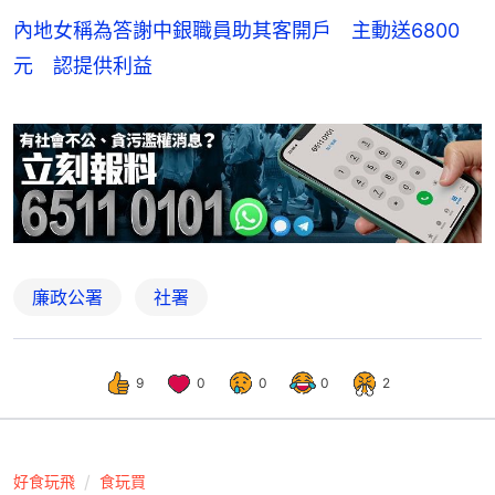
內地女稱為答謝中銀職員助其客開戶 主動送6800
元 認提供利益
廉政公署
社署
9
0
0
0
2
好食玩飛
食玩買