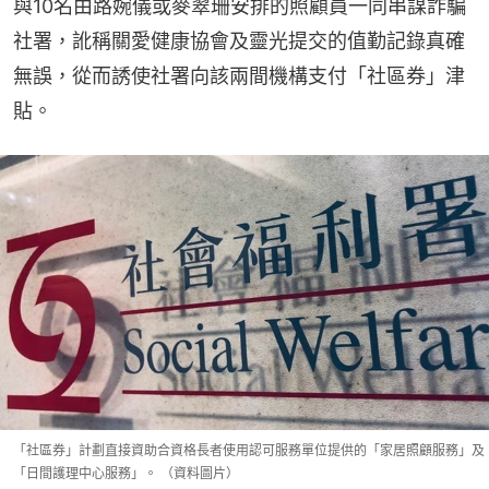
與10名由路婉儀或麥翠珊安排的照顧員一同串謀詐騙
社署，訛稱關愛健康協會及靈光提交的值勤記錄真確
無誤，從而誘使社署向該兩間機構支付「社區券」津
貼。
「社區券」計劃直接資助合資格長者使用認可服務單位提供的「家居照顧服務」及
「日間護理中心服務」。 （資料圖片）