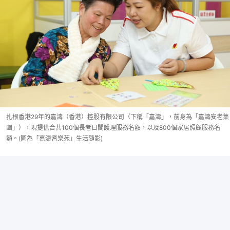
扎根香港29年的嘉濤（香港）控股有限公司（下稱「嘉濤」，前身為「嘉濤安老集
團」），現提供合共100個長者日間護理服務名額，以及800個家居照顧服務名
額。(圖為「嘉濤耆樂苑」生活隨影)