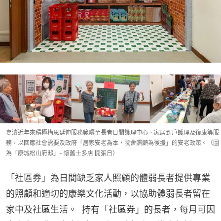
嘉濤近年來積極構思延伸服務範疇至長者日間護理中心、家居到戶護理及復康等服
務，以回應社會需要及政府「居家安老為本，院舍照顧為後援」的安老政策。（圖
為「康城松山府邸」- 懷舊士多店 開張日）
「社區券」為日間缺乏家人照顧的體弱長者提供專業
的照顧和適切的康樂文化活動，以協助體弱長者留在
家中及社區生活。  持有「社區券」的長者，每月可因