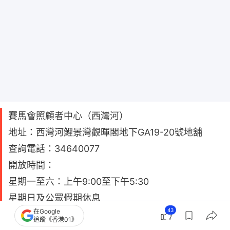
賽馬會照顧者中心（西灣河）
地址：西灣河鯉景灣觀暉閣地下GA19-20號地舖
查詢電話：34640077
開放時間：
星期一至六：上午9:00至下午5:30
星期日及公眾假期休息
43
在Google
服務及設施：設五感療癒區域（提供舒適的座椅）、
追蹤《香港01》