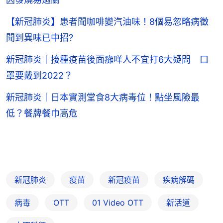
【新冠肺炎】患者聞咖啡變汽油味！8個易忽略病徵
聞到異味已中招?
新冠肺炎｜接種疫苗後面癱咩人不宜打6大疑問 口
罩要戴到2022？
新冠肺炎｜日本實測堂食8大病毒位！點坐風險最
低？餐牌餐巾高危
新冠肺炎
疫苗
新冠疫苗
疾病解碼
病毒
OTT
01‌ ‌Video‌ ‌OTT
新活道