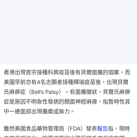
香港出現首宗接種科興疫苗後有貝爾面癱的個案，而
美國早前亦有4名志願者接種輝瑞疫苗後，出現貝爾
氏麻痹症（Bell’s Palsy），有面癱徵狀。貝爾氏麻痹
症是原因不明急性發病的顏面神經麻痺，指暫時性其
中一邊面部出現癱瘓或無力。
雖然美國食品藥物管理局（FDA）發表
報告
指，現時