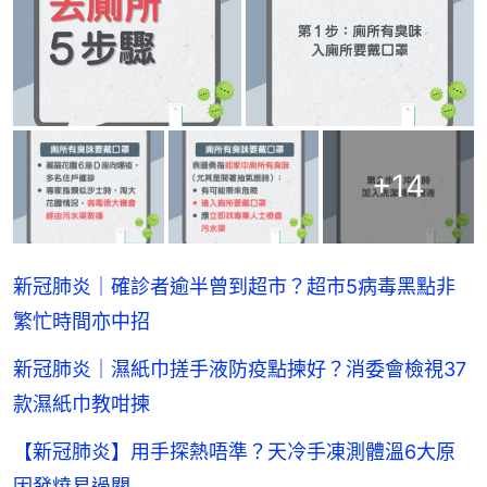
+
14
新冠肺炎｜確診者逾半曾到超市？超市5病毒黑點非
繁忙時間亦中招
新冠肺炎｜濕紙巾搓手液防疫點揀好？消委會檢視37
款濕紙巾教咁揀
【新冠肺炎】用手探熱唔準？天冷手凍測體溫6大原
因發燒易過關