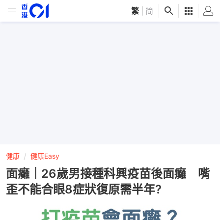
繁
|
简
健康
健康Easy
面癱｜26歲男接種科興疫苗後面癱 嘴
歪不能合眼8症狀復原需半年?