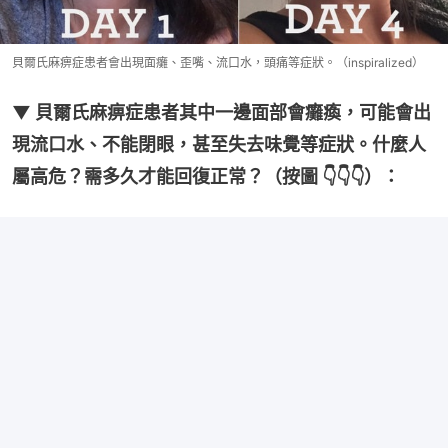
貝爾氏麻痹症患者會出現面癱、歪嘴、流口水，頭痛等症狀。（inspiralized）
▼ 貝爾氏麻痹症患者其中一邊面部會癱瘓，可能會出
現流口水、不能閉眼，甚至失去味覺等症狀。什麼人
屬高危？需多久才能回復正常？（按圖 👇👇👇）：