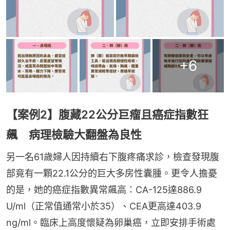
+
6
【案例2】腹藏22公分巨瘤且癌症指數狂
飆 病理檢驗大翻盤為良性
另一名61歲婦人因持續右下腹疼痛求診，檢查發現腹
部竟有一顆22.1公分的巨大多房性囊腫。更令人擔憂
的是，她的癌症指數異常飆高：CA-125達886.9 
U/ml（正常值通常小於35）、CEA更高達403.9 
ng/ml。臨床上高度懷疑為卵巢癌，立即安排手術處