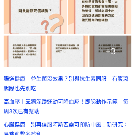
+
3
腸道健康｜益生菌沒效果？別與抗生素同服 有腹瀉
腸躁也先別吃
高血壓｜靠牆深蹲運動可降血壓！即睇動作示範 每
周3次已有幫助
心臟健康｜別再信服阿斯匹靈可預防中風！新研究：
易貧血弊多於利