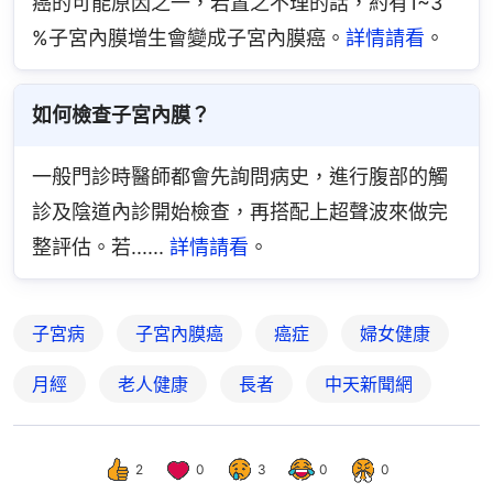
癌的可能原因之一，若置之不理的話，約有1~3 
%子宮內膜增生會變成子宮內膜癌。
詳情請看
。
如何檢查子宮內膜？
一般門診時醫師都會先詢問病史，進行腹部的觸
診及陰道內診開始檢查，再搭配上超聲波來做完
整評估。若...... 
詳情請看
。
子宮病
子宮內膜癌
癌症
婦女健康
月經
老人健康
長者
中天新聞網
2
0
3
0
0