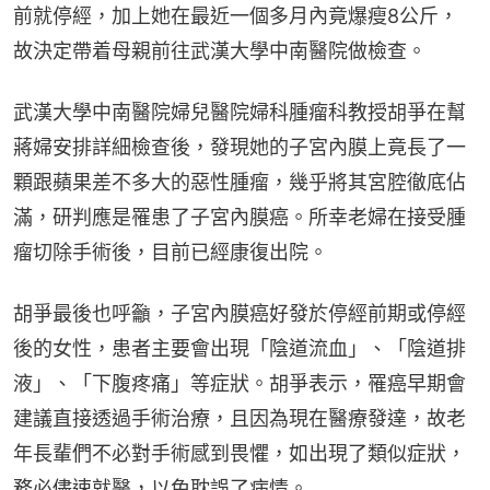
前就停經，加上她在最近一個多月內竟爆瘦8公斤，
故決定帶着母親前往武漢大學中南醫院做檢查。
武漢大學中南醫院婦兒醫院婦科腫瘤科教授胡爭在幫
蔣婦安排詳細檢查後，發現她的子宮內膜上竟長了一
顆跟蘋果差不多大的惡性腫瘤，幾乎將其宮腔徹底佔
滿，研判應是罹患了子宮內膜癌。所幸老婦在接受腫
瘤切除手術後，目前已經康復出院。
胡爭最後也呼籲，子宮內膜癌好發於停經前期或停經
後的女性，患者主要會出現「陰道流血」、「陰道排
液」、「下腹疼痛」等症狀。胡爭表示，罹癌早期會
建議直接透過手術治療，且因為現在醫療發達，故老
年長輩們不必對手術感到畏懼，如出現了類似症狀，
務必儘速就醫，以免耽誤了病情。