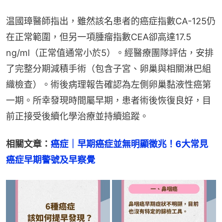
温國璋醫師指出，雖然該名患者的癌症指數CA-125仍
在正常範圍，但另一項腫瘤指數CEA卻高達17.5 
ng/ml（正常值通常小於5）。經醫療團隊評估，安排
了完整分期減積手術（包含子宮、卵巢與相關淋巴組
織檢查）。術後病理報告確認為左側卵巢黏液性癌第
一期。所幸發現時間屬早期，患者術後恢復良好，目
前正接受後續化學治療並持續追蹤。
相關文章：
癌症｜早期癌症並無明顯徵兆！6大常見
癌症早期警號及早察覺