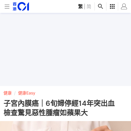
繁
|
简
健康
健康Easy
子宮內膜癌｜6旬婦停經14年突出血
檢查驚見惡性腫瘤如蘋果大