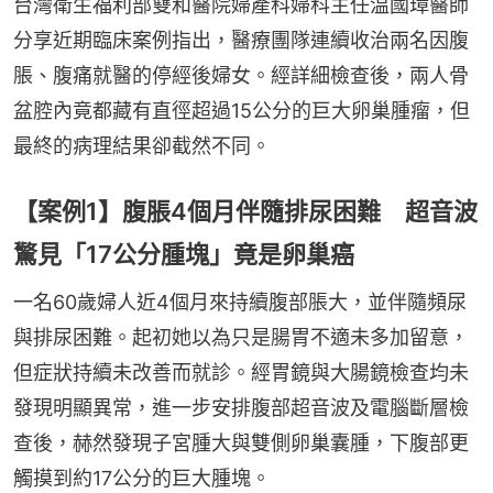
台灣衛生福利部雙和醫院婦產科婦科主任温國璋醫師
分享近期臨床案例指出，醫療團隊連續收治兩名因腹
脹、腹痛就醫的停經後婦女。經詳細檢查後，兩人骨
盆腔內竟都藏有直徑超過15公分的巨大卵巢腫瘤，但
最終的病理結果卻截然不同。
【案例1】腹脹4個月伴隨排尿困難 超音波
驚見「17公分腫塊」竟是卵巢癌
一名60歲婦人近4個月來持續腹部脹大，並伴隨頻尿
與排尿困難。起初她以為只是腸胃不適未多加留意，
但症狀持續未改善而就診。經胃鏡與大腸鏡檢查均未
發現明顯異常，進一步安排腹部超音波及電腦斷層檢
查後，赫然發現子宮腫大與雙側卵巢囊腫，下腹部更
觸摸到約17公分的巨大腫塊。