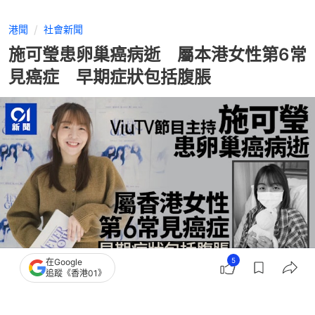
港聞
社會新聞
施可瑩患卵巢癌病逝 屬本港女性第6常
見癌症 早期症狀包括腹脹
5
在Google
追蹤《香港01》
撰文：
陶嘉心
出版：
2026-06-21 18:25
更新：
2026-06-21 23:12