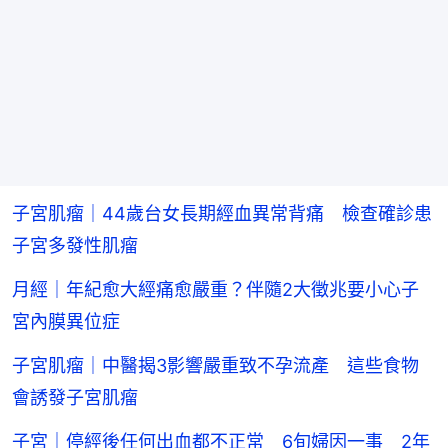
子宮肌瘤｜44歲台女長期經血異常背痛 檢查確診患
子宮多發性肌瘤
月經｜年紀愈大經痛愈嚴重？伴隨2大徵兆要小心子
宮內膜異位症
子宮肌瘤｜中醫揭3影響嚴重致不孕流產 這些食物
會誘發子宮肌瘤
子宮｜停經後任何出血都不正常 6旬婦因一事 2年