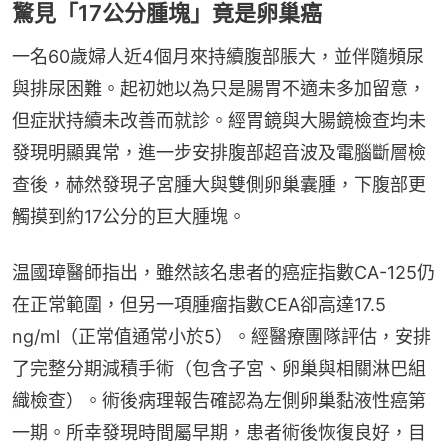
驚見「17公分腫塊」竟是卵巢癌
一名60歲婦人近4個月來持續腹部脹大，並伴隨頻尿
與排尿困難。起初她以為只是腸胃不適未多加留意，
但症狀持續未改善而就診。經胃鏡與大腸鏡檢查均未
發現明顯異常，進一步安排腹部超音波及電腦斷層檢
查後，赫然發現子宮腫大與雙側卵巢囊腫，下腹部更
觸摸到約17公分的巨大腫塊。
温國璋醫師指出，雖然該名患者的癌症指數CA-125仍
在正常範圍，但另一項腫瘤指數CEA卻高達17.5 
ng/ml（正常值通常小於5）。經醫療團隊評估，安排
了完整分期減積手術（包含子宮、卵巢與相關淋巴組
織檢查）。術後病理報告確認為左側卵巢黏液性癌第
一期。所幸發現時間屬早期，患者術後恢復良好，目