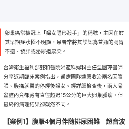
卵巢癌常被冠上「婦女隱形殺手」的稱號，主因在於
其早期症狀極不明顯，患者常將其誤認為普通的腸胃
不適、發胖或泌尿道感染。
台灣衛生福利部雙和醫院婦產科婦科主任温國璋醫師
分享近期臨床案例指出，醫療團隊連續收治兩名因腹
脹、腹痛就醫的停經後婦女。經詳細檢查後，兩人骨
盆腔內竟都藏有直徑超過15公分的巨大卵巢腫瘤，但
最終的病理結果卻截然不同。
【案例1】腹脹4個月伴隨排尿困難 超音波