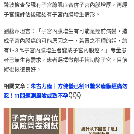
聲波檢查發現有子宮腺肌症合併子宮內膜增厚，再經
子宮鏡評估後確認有子宮內膜增生情形。
劉馥萍坦言：「子宮內膜增生有可能是癌前病變，造
成子宮內膜癌的可能原因之一，若置之不理的話，約
有1~3 %子宮內膜增生會變成子宮內膜癌。」考量患
者已無生育需求，患者選擇微創手術切除子宮，目前
術後恢復良好。
相關文章：
朱古力瘤｜方健儀已割11釐米瘤籲經痛勿
忍！11問題測風險或致不孕
👇👇👇