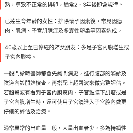
熟，導致不正常的排卵，通常2、3年後即會規律。
已達生育年齡的女性：排除懷孕因素後，常見因瘜
肉、肌瘤、子宮肌腺症及多囊性卵巢等因素造成。
40歲以上至已停經的婦女朋友：多是子宮內膜增生或
子宮內膜癌。
一般門診時醫師都會先詢問病史，進行腹部的觸診及
陰道內診開始檢查，再搭配上超聲波來做完整評估。
若超聲波有看到子宮內膜瘜肉、子宮黏膜下肌瘤或是
子宮內膜增生時，還可使用子宮鏡進入子宮腔內做更
仔細的評估及治療。
通常異常的出血量一般，大量出血者少，多為持續性