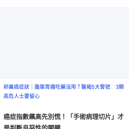
卵巢癌症狀｜腹脹胃痛吃藥沒用？醫揭5大警號 3類
高危人士要留心
癌症指數飆高先別慌！「手術病理切片」才
是判斷良惡性的關鍵