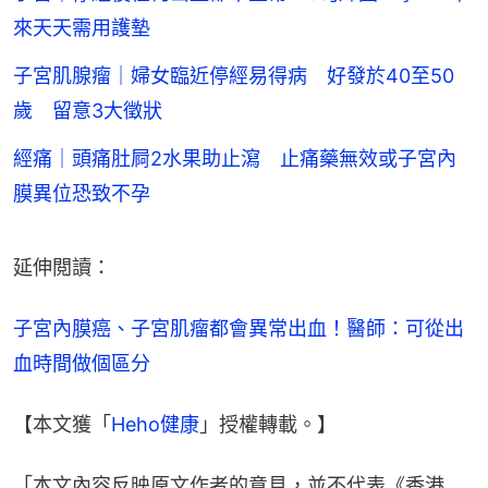
來天天需用護墊
子宮肌腺瘤｜婦女臨近停經易得病 好發於40至50
歲 留意3大徵狀
經痛｜頭痛肚屙2水果助止瀉 止痛藥無效或子宮內
膜異位恐致不孕
延伸閲讀：
子宮內膜癌、子宮肌瘤都會異常出血！醫師：可從出
血時間做個區分
【本文獲「
Heho健康
」授權轉載。】
「本文內容反映原文作者的意見，並不代表《香港