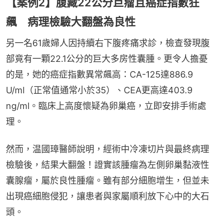
【案例2】腹藏22公分巨瘤且癌症指數狂
飆 病理檢驗大翻盤為良性
另一名61歲婦人因持續右下腹疼痛求診，檢查發現腹
部竟有一顆22.1公分的巨大多房性囊腫。更令人擔憂
的是，她的癌症指數異常飆高：CA-125達886.9 
U/ml（正常值通常小於35）、CEA更高達403.9 
ng/ml。臨床上高度懷疑為卵巢癌，立即安排手術處
理。
然而，温國璋醫師說明，經術中冷凍切片與最終病理
檢驗後，結果大翻盤！證實該腫瘤為左側卵巢黏液性
囊腺瘤，屬於良性腫瘤。雖有部分細胞增生，但並未
出現癌細胞侵犯，讓患者與家屬順利放下心中的大石
頭。