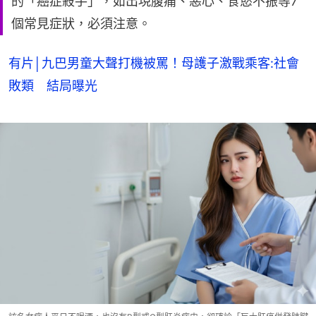
的「癌症殺手」，如出現腹痛、惡心、食慾不振等7
個常見症狀，必須注意。
有片│九巴男童大聲打機被罵！母護子激戰乘客:社會
敗類 結局曝光