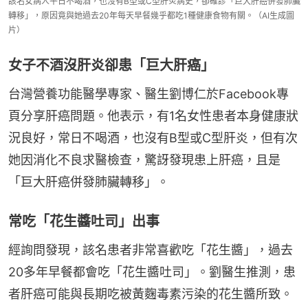
該名女病人平日不喝酒，也沒有B型或C型肝炎病史，卻確診「巨大肝癌併發肺臟
轉移」，原因竟與她過去20年每天早餐幾乎都吃1種健康食物有關。（AI生成圖
片）
女子不酒沒肝炎卻患「巨大肝癌」
台灣營養功能醫學專家、醫生劉博仁於Facebook專
頁分享肝癌問題。他表示，有1名女性患者本身健康狀
況良好，常日不喝酒，也沒有B型或C型肝炎，但有次
她因消化不良求醫檢查，驚訝發現患上肝癌，且是
「巨大肝癌併發肺臟轉移」。
常吃「花生醬吐司」出事
經詢問發現，該名患者非常喜歡吃「花生醬」，過去
20多年早餐都會吃「花生醬吐司」。劉醫生推測，患
者肝癌可能與長期吃被黃麴毒素污染的花生醬所致。