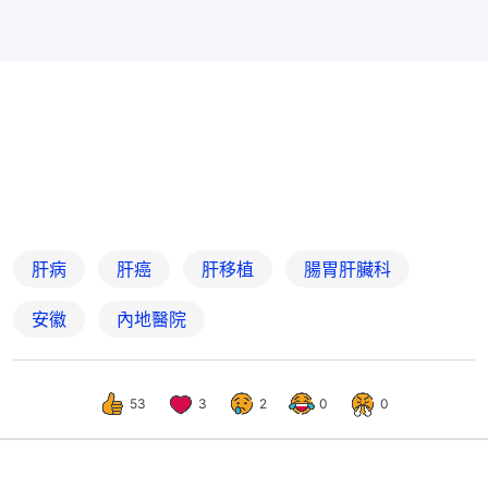
肝病
肝癌
肝移植
腸胃肝臟科
安徽
內地醫院
53
3
2
0
0