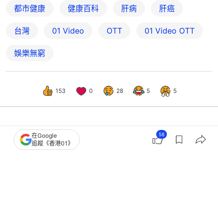
都市健康
健康百科
肝病
肝癌
台灣
01 Video
OTT
01‌ ‌Video‌ ‌OTT
娛樂無窮
153
0
28
5
5
中國
即時中國
58
在Google
追蹤《香港01》
全球首例 廣西團隊完成基因編輯向腦
死患者聯合移植「豬肝豬腎」