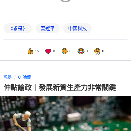
《求是》
習近平
中國科技
15
0
0
0
0
觀點
01論壇
仲點論政｜發展新質生產力非常關鍵