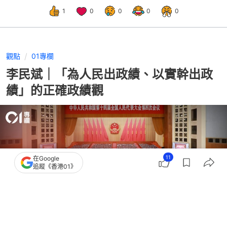
1
0
0
0
0
觀點
01專欄
李民斌｜「為人民出政績、以實幹出政
績」的正確政績觀
11
在Google
追蹤《香港01》