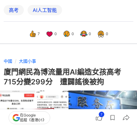
高考
AI人工智能
7
0
0
0
0
中國
大國小事
廈門網民為博流量用AI編造女孩高考
715分變299分 遭闢謠後被拘
7
在Google
追蹤《香港01》